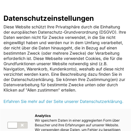
ENERGIE AG WEBSEITE
KARRIERE
BLOG
Datenschutzeinstellungen
0
Diese Website schützt Ihre Privatsphäre durch die Einhaltung
der europäischen Datenschutz-Grundverordnung (DSGVO). Ihre
Daten werden nicht für Zwecke verwendet, in die Sie nicht
eingewilligt haben und werden nur in dem Umfang verarbeitet,
MELDUNGEN
der nicht über die Daten hinausgeht, die in Bezug auf einen
Media
Berichte
Annual Reports
bestimmten Zweck (oder mehrere Zwecke) der Verarbeitung
MEDIA
erforderlich ist. Diese Webseite verwendet Cookies, die für die
Grundfunktionen unserer Website notwendig sind (z.B.
Dateien
Navigation, Warenkorb, Kundenkonto), weshalb auf diese nicht
Unternehmen
verzichtet werden kann. Eine Beschreibung dazu finden Sie in
Kraftwerke
der Datenschutzerklärung. Sie können Ihre Zustimmung(en) zur
Datenverarbeitung für bestimmte Zwecke unten oder durch
Umwelt (vormals: Entsorgung)
Klicken auf "Allen zustimmen" erteilen.
E-Mobilität
Erfahren Sie mehr auf der Seite unserer Datenschutzerklärung.
Berichte
Analytics
Allgemeine Infos
Wir speichern Daten in einer aggregierten Form über
Besucher und ihre Erfahrungen auf unserer Website.
Geschäftsberichte
Wir verwenden diese Daten, um Fehler zu beseitigen