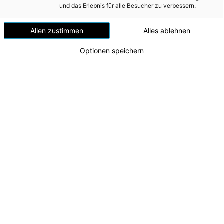
und das Erlebnis für alle Besucher zu verbessern.
Annual Reports
Rating Reviews
Allen zustimmen
Alles ablehnen
ESEF-Berichte
Optionen speichern
ESEF-Reports
Green Financing Framework
INVESTOR RELATIONS
Annual Financial Report 2017/2018
AD-HOC MITTEILUNGEN
Annual Financial Report 2017/2018
ÜBER UNS
© Energie AG
.pdf
3,3 MB
KONTAKT
Sofort downloaden
In die Lightbox legen