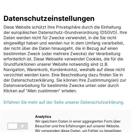
ENERGIE AG WEBSEITE
KARRIERE
BLOG
Datenschutzeinstellungen
0
Diese Website schützt Ihre Privatsphäre durch die Einhaltung
der europäischen Datenschutz-Grundverordnung (DSGVO). Ihre
Daten werden nicht für Zwecke verwendet, in die Sie nicht
eingewilligt haben und werden nur in dem Umfang verarbeitet,
MELDUNGEN
der nicht über die Daten hinausgeht, die in Bezug auf einen
Media
Kraftwerke
Wasserkraft
bestimmten Zweck (oder mehrere Zwecke) der Verarbeitung
MEDIA
erforderlich ist. Diese Webseite verwendet Cookies, die für die
Grundfunktionen unserer Website notwendig sind (z.B.
Dateien
Navigation, Warenkorb, Kundenkonto), weshalb auf diese nicht
Unternehmen
verzichtet werden kann. Eine Beschreibung dazu finden Sie in
Kraftwerke
der Datenschutzerklärung. Sie können Ihre Zustimmung(en) zur
Datenverarbeitung für bestimmte Zwecke unten oder durch
Wasserkraft
Klicken auf "Allen zustimmen" erteilen.
Wärmekraft
Erfahren Sie mehr auf der Seite unserer Datenschutzerklärung.
Photovoltaik
Analytics
Speicherkraftwerke
Wir speichern Daten in einer aggregierten Form über
Besucher und ihre Erfahrungen auf unserer Website.
Windenergie
Wir verwenden diese Daten, um Fehler zu beseitigen