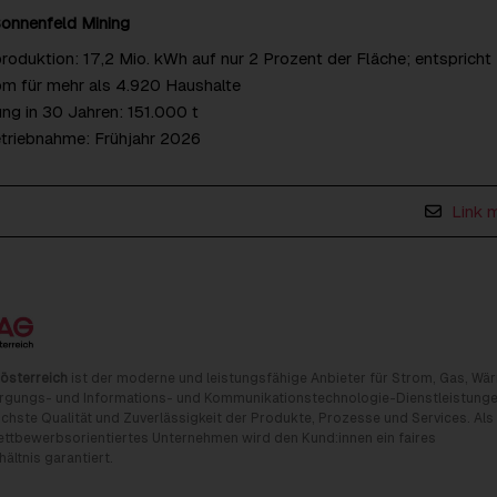
onnenfeld Mining
oduktion: 17,2 Mio. kWh auf nur 2 Prozent der Fläche; entspricht
om für mehr als 4.920 Haushalte
g in 30 Jahren: 151.000 t
etriebnahme: Frühjahr 2026
Link 
österreich
ist der moderne und leistungsfähige Anbieter für Strom, Gas, Wä
rgungs- und Informations- und Kommunikationstechnologie-Dienstleistunge
chste Qualität und Zuverlässigkeit der Produkte, Prozesse und Services. Als
tbewerbsorientiertes Unternehmen wird den Kund:innen ein faires
ältnis garantiert.