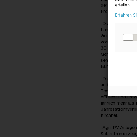
erteilen.
der Gesamtfläche
Frost- und Dürre
Erfahren S
„Dieses speziell
Landwirtsfamilie
Gemeinderat posit
vorrangig erhalt
30 Jahren erneue
Gemeinde Mining e
sehr auf den ers
Bürgermeister vo
„Die intelligente
und Klimaschutz 
Technik, um nachh
effizient und um
jährlich mehr als
Jahresstromverbr
Kirchner.
„Agri-PV Anlagen
Solarstromerzeug