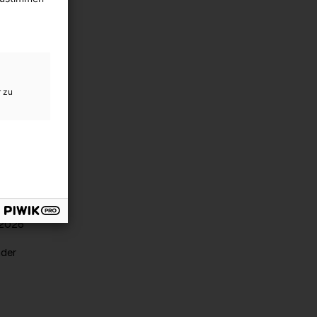
tz vor
rn und
r zu
h ca.
t die
hon
ister,
schaft
 2026
nder