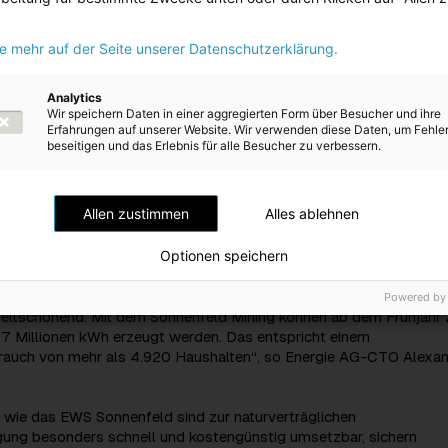
. Neben der Doppelnutzung bietet die PV-Anlage auch einen Schu
schäden.
ie mehr auf der Seite unserer Datenschutzerklärung.
e Agri-PV Konzept hat nicht nur den beiden Grundstückseigentüme
n von Anfang an sehr gut gefallen, sondern wurde auch von uns im
Analytics
Wir speichern Daten in einer aggregierten Form über Besucher und ihre
iv gesehen: Die agrarische Nutzung der Fläche bleibt weiterhin
Erfahrungen auf unserer Website. Wir verwenden diese Daten, um Fehle
en. Böden werden nicht versiegelt, die PV-Komponenten können nac
beseitigen und das Erlebnis für alle Besucher zu verbessern.
rt oder rückstandslos rückgebaut werden. Mit diesem Projekt setz
inen wichtigen Schritt in Sachen Energiewende. Wir freuen uns sc
ten Solarstrom aus Mining ab dem Frühjahr 2026“, so Josef Zechme
Allen zustimmen
Alles ablehnen
n Mining.
Optionen speichern
 Nutzung von Flächen durch Agri-PV vereint Technologie, Landwirt
auf besonders effiziente Weise. Wir setzen dabei auf modernste
altige Energie dort zu erzeugen, wo sie gebraucht wird – regional,
Powered by
weltschonend. Mit dem Sonnenfeld Mining können ab dem Frühjahr
 17 Millionen kWh erzeugt werden. Das entspricht einem
auch von mehr als 4.920 Haushalten“, so Energie AG-CTO Alexa
 wie das EWS Sonnenfeld sind zur naturverträglichen
ung besonders schnell und kostengünstig umsetzbar, sichern