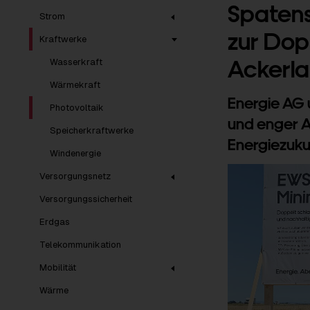
Spatens
Strom
zur Dop
Kraftwerke
Ackerla
Wasserkraft
Wärmekraft
Energie AG 
Photovoltaik
und enger A
Speicherkraftwerke
Energiezuku
Windenergie
Versorgungsnetz
Versorgungssicherheit
Erdgas
Telekommunikation
Mobilität
Wärme