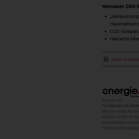
Kenndaten EWS S
Jahresstrompr
Haushaltsstr
CO2-Einsparun
Geplante Inb
Seite drucken
Energie AG
Die
Energie AG Ober
Wasser sowie Entso
Konzern steht für hö
kompetentes und wet
Preis-/Leistungsverh