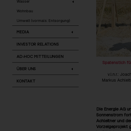
Wasser
Wohnbau
Umwelt (vormals: Entsorgung)
MEDIA
INVESTOR RELATIONS
AD-HOC MITTEILUNGEN
Spatenstich f
ÜBER UNS
v.l.n.r.: J
Markus Achleit
KONTAKT
Die Energie AG u
Sonnenstrom fort
Achleitner und d
Vorzeigeprojekt 