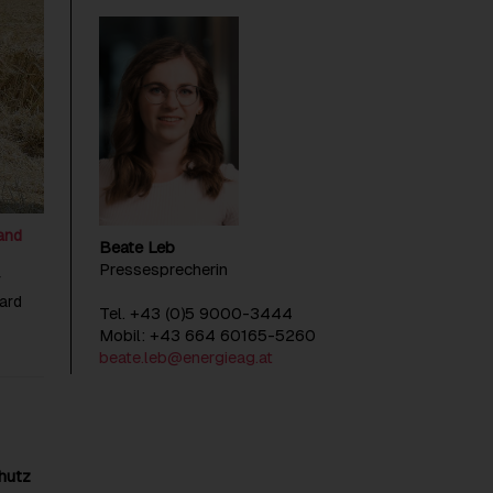
and
Beate Leb
Pressesprecherin
r
ard
Tel. +43 (0)5 9000-3444
Mobil: +43 664 60165-5260
beate.leb@energieag.at
hutz