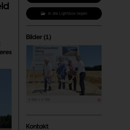
eld
In die Lightbox legen
Bilder (1)
t
eres
5 680 x 3 786
Kontakt