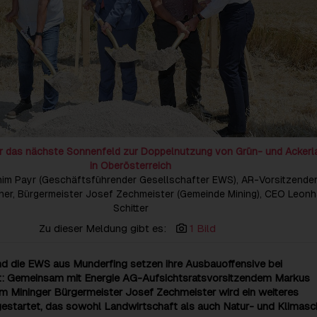
ür das nächste Sonnenfeld zur Doppelnutzung von Grün- und Ackerl
in Oberösterreich
oachim Payr (Geschäftsführender Gesellschafter EWS), AR-Vorsitzende
ner, Bürgermeister Josef Zechmeister (Gemeinde Mining), CEO Leonh
Schitter
Zu dieser Meldung gibt es:
1 Bild
nd die EWS aus Munderfing setzen ihre Ausbauoffensive bei
: Gemeinsam mit Energie AG-Aufsichtsratsvorsitzendem Markus
em Mininger Bürgermeister Josef Zechmeister wird ein weiteres
gestartet, das sowohl Landwirtschaft als auch Natur- und Klimasc