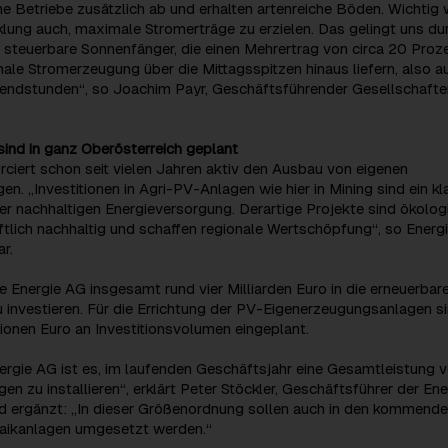
he Betriebe zusätzlich ab und erhalten artenreiche Böden. Wichtig 
klung auch, maximale Stromerträge zu erzielen. Das gelingt uns du
 steuerbare Sonnenfänger, die einen Mehrertrag von circa 20 Proz
ale Stromerzeugung über die Mittagsspitzen hinaus liefern, also au
endstunden“, so Joachim Payr, Geschäftsführender Gesellschafte
sind in ganz Oberösterreich geplant
rciert schon seit vielen Jahren aktiv den Ausbau von eigenen
en. „Investitionen in Agri-PV-Anlagen wie hier in Mining sind ein kl
er nachhaltigen Energieversorgung. Derartige Projekte sind ökolog
aftlich nachhaltig und schaffen regionale Wertschöpfung“, so Energ
r.
e Energie AG insgesamt rund vier Milliarden Euro in die erneuerbar
 investieren. Für die Errichtung der PV-Eigenerzeugungsanlagen s
ionen Euro an Investitionsvolumen eingeplant.
nergie AG ist es, im laufenden Geschäftsjahr eine Gesamtleistung 
 zu installieren“, erklärt Peter Stöckler, Geschäftsführer der Ene
 ergänzt: „In dieser Größenordnung sollen auch in den kommend
aikanlagen umgesetzt werden.“