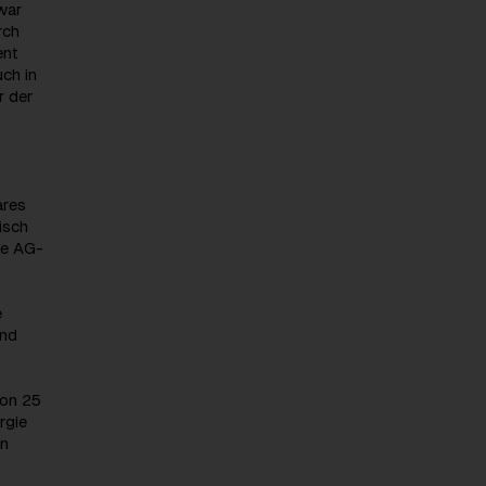
war
rch
ent
ch in
r der
ares
isch
ie AG-
e
ind
von 25
rgie
en