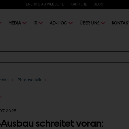
ENERGIE AG WEBSEITE
KARRIERE
BLOG
MEDIA
IR
AD-HOC
ÜBER UNS
KONTAK
werke
Photovoltaik
er
.07.2025
-Ausbau schreitet voran: