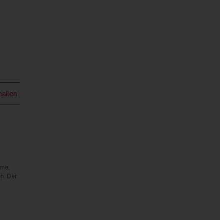
mailen
rme,
n. Der