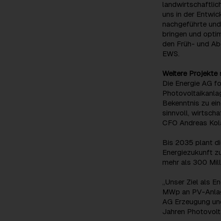
landwirtschaftlic
uns in der Entwic
nachgeführte und
bringen und optim
den Früh- und Ab
EWS.
Weitere Projekte 
Die Energie AG fo
Photovoltaikanlag
Bekenntnis zu ein
sinnvoll, wirtsch
CFO Andreas Kola
Bis 2035 plant di
Energiezukunft zu
mehr als 300 Mill
„Unser Ziel als E
MWp an PV-Anlagen
AG Erzeugung und
Jahren Photovolt