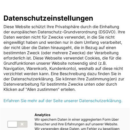
ENERGIE AG WEBSEITE
KARRIERE
BLOG
Datenschutzeinstellungen
0
Diese Website schützt Ihre Privatsphäre durch die Einhaltung
der europäischen Datenschutz-Grundverordnung (DSGVO). Ihre
Daten werden nicht für Zwecke verwendet, in die Sie nicht
eingewilligt haben und werden nur in dem Umfang verarbeitet,
MELDUNGEN
der nicht über die Daten hinausgeht, die in Bezug auf einen
Meldungen
Unternehmen
bestimmten Zweck (oder mehrere Zwecke) der Verarbeitung
Unternehmen
erforderlich ist. Diese Webseite verwendet Cookies, die für die
Grundfunktionen unserer Website notwendig sind (z.B.
Karriere-News
Text
Bilder
Navigation, Warenkorb, Kundenkonto), weshalb auf diese nicht
verzichtet werden kann. Eine Beschreibung dazu finden Sie in
Kunst und Kultur
der Datenschutzerklärung. Sie können Ihre Zustimmung(en) zur
Meldung vom 22.10.2024
Datenverarbeitung für bestimmte Zwecke unten oder durch
Sportfamilie
Ausbauoffensive bei
Klicken auf "Allen zustimmen" erteilen.
ad-hoc Mitteilungen
Erfahren Sie mehr auf der Seite unserer Datenschutzerklärung.
Sonnenstrom: Energie
Strom
AG und EWS errichten
Kraftwerke
Analytics
Wir speichern Daten in einer aggregierten Form über
Versorgungsnetz
die größte Agri-PV-
Besucher und ihre Erfahrungen auf unserer Website.
Wir verwenden diese Daten, um Fehler zu beseitigen