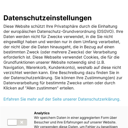
ENERGIE AG WEBSEITE
KARRIERE
BLOG
Datenschutzeinstellungen
0
Diese Website schützt Ihre Privatsphäre durch die Einhaltung
der europäischen Datenschutz-Grundverordnung (DSGVO). Ihre
Daten werden nicht für Zwecke verwendet, in die Sie nicht
eingewilligt haben und werden nur in dem Umfang verarbeitet,
MELDUNGEN
der nicht über die Daten hinausgeht, die in Bezug auf einen
Meldungen
Unternehmen
bestimmten Zweck (oder mehrere Zwecke) der Verarbeitung
Unternehmen
erforderlich ist. Diese Webseite verwendet Cookies, die für die
Grundfunktionen unserer Website notwendig sind (z.B.
Karriere-News
Text
Bilder
Navigation, Warenkorb, Kundenkonto), weshalb auf diese nicht
verzichtet werden kann. Eine Beschreibung dazu finden Sie in
Kunst und Kultur
der Datenschutzerklärung. Sie können Ihre Zustimmung(en) zur
Meldung vom 22.10.2024
Datenverarbeitung für bestimmte Zwecke unten oder durch
Sportfamilie
Ausbauoffensive bei
Klicken auf "Allen zustimmen" erteilen.
ad-hoc Mitteilungen
Erfahren Sie mehr auf der Seite unserer Datenschutzerklärung.
Sonnenstrom: Energie
Strom
AG und EWS errichten
Kraftwerke
Analytics
Wir speichern Daten in einer aggregierten Form über
Versorgungsnetz
die größte Agri-PV-
Besucher und ihre Erfahrungen auf unserer Website.
Wir verwenden diese Daten, um Fehler zu beseitigen