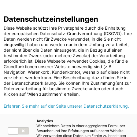
ENERGIE AG WEBSEITE
KARRIERE
BLOG
Datenschutzeinstellungen
0
Diese Website schützt Ihre Privatsphäre durch die Einhaltung
der europäischen Datenschutz-Grundverordnung (DSGVO). Ihre
Daten werden nicht für Zwecke verwendet, in die Sie nicht
eingewilligt haben und werden nur in dem Umfang verarbeitet,
MELDUNGEN
der nicht über die Daten hinausgeht, die in Bezug auf einen
Meldungen
Kraftwerke
Speicherkraftwerke
bestimmten Zweck (oder mehrere Zwecke) der Verarbeitung
Unternehmen
erforderlich ist. Diese Webseite verwendet Cookies, die für die
Grundfunktionen unserer Website notwendig sind (z.B.
ad-hoc Mitteilungen
Text
Bilder
Navigation, Warenkorb, Kundenkonto), weshalb auf diese nicht
verzichtet werden kann. Eine Beschreibung dazu finden Sie in
Strom
der Datenschutzerklärung. Sie können Ihre Zustimmung(en) zur
Meldung vom 04.12.2025
Datenverarbeitung für bestimmte Zwecke unten oder durch
Kraftwerke
Barbarafeier beim
Klicken auf "Allen zustimmen" erteilen.
Wasserkraft
Erfahren Sie mehr auf der Seite unserer Datenschutzerklärung.
Pumpspeicherkraftwerk
Wärmekraft
der Energie AG in
Photovoltaik
Analytics
Wir speichern Daten in einer aggregierten Form über
Speicherkraftwerke
Ebensee
Besucher und ihre Erfahrungen auf unserer Website.
Wir verwenden diese Daten, um Fehler zu beseitigen