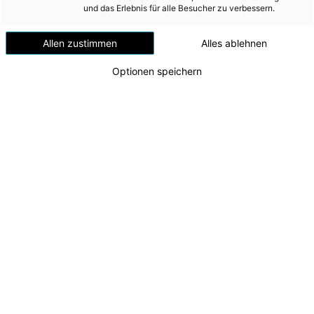
Windenergie
und das Erlebnis für alle Besucher zu verbessern.
Versorgungsnetz
Allen zustimmen
Alles ablehnen
Versorgungssicherheit
Optionen speichern
Erdgas
Telekommunikation
Mobilität
Wärme
Wasser
Wohnbau
Umwelt (vormals: Entsorgung)
Barbarafeier beim Pumpspeicherkraftwerk der
MEDIA
Energie AG in Ebensee
v.l.n.r.: Energie AG-CEO Leonhard Schitter, AR-
INVESTOR RELATIONS
Vorsitzender Markus Achleitner, Tunnelpatin LH-
Stv. Christine Haberlander, CEO Karl-Heinz Strauss
AD-HOC MITTEILUNGEN
(PORR AG)