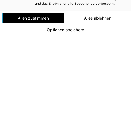
Windenergie
und das Erlebnis für alle Besucher zu verbessern.
Versorgungsnetz
Allen zustimmen
Alles ablehnen
Versorgungssicherheit
Optionen speichern
Erdgas
Telekommunikation
Mobilität
Wärme
Wasser
Wohnbau
Umwelt (vormals: Entsorgung)
MEDIA
INVESTOR RELATIONS
AD-HOC MITTEILUNGEN