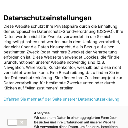
ENERGIE AG WEBSEITE
KARRIERE
BLOG
Datenschutzeinstellungen
0
Diese Website schützt Ihre Privatsphäre durch die Einhaltung
der europäischen Datenschutz-Grundverordnung (DSGVO). Ihre
Daten werden nicht für Zwecke verwendet, in die Sie nicht
eingewilligt haben und werden nur in dem Umfang verarbeitet,
MELDUNGEN
der nicht über die Daten hinausgeht, die in Bezug auf einen
Meldungen
Kraftwerke
Speicherkraftwerke
bestimmten Zweck (oder mehrere Zwecke) der Verarbeitung
Unternehmen
erforderlich ist. Diese Webseite verwendet Cookies, die für die
Grundfunktionen unserer Website notwendig sind (z.B.
ad-hoc Mitteilungen
Text
Bilder
Videos
Navigation, Warenkorb, Kundenkonto), weshalb auf diese nicht
verzichtet werden kann. Eine Beschreibung dazu finden Sie in
Strom
der Datenschutzerklärung. Sie können Ihre Zustimmung(en) zur
Meldung vom 29.09.2023
Datenverarbeitung für bestimmte Zwecke unten oder durch
Kraftwerke
Baubeschluss für
Klicken auf "Allen zustimmen" erteilen.
Wasserkraft
Erfahren Sie mehr auf der Seite unserer Datenschutzerklärung.
Pumpspeicherkraftwerk
Wärmekraft
der Energie AG in
Photovoltaik
Analytics
Wir speichern Daten in einer aggregierten Form über
Speicherkraftwerke
Ebensee
Besucher und ihre Erfahrungen auf unserer Website.
Wir verwenden diese Daten, um Fehler zu beseitigen