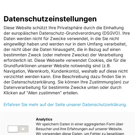
ENERGIE AG WEBSEITE
KARRIERE
BLOG
Datenschutzeinstellungen
0
Diese Website schützt Ihre Privatsphäre durch die Einhaltung
der europäischen Datenschutz-Grundverordnung (DSGVO). Ihre
Daten werden nicht für Zwecke verwendet, in die Sie nicht
eingewilligt haben und werden nur in dem Umfang verarbeitet,
MELDUNGEN
der nicht über die Daten hinausgeht, die in Bezug auf einen
Meldungen
Unternehmen
bestimmten Zweck (oder mehrere Zwecke) der Verarbeitung
Unternehmen
erforderlich ist. Diese Webseite verwendet Cookies, die für die
Grundfunktionen unserer Website notwendig sind (z.B.
Karriere-News
Text
Bilder
Navigation, Warenkorb, Kundenkonto), weshalb auf diese nicht
verzichtet werden kann. Eine Beschreibung dazu finden Sie in
Kunst und Kultur
der Datenschutzerklärung. Sie können Ihre Zustimmung(en) zur
Meldung vom 28.05.2025
Datenverarbeitung für bestimmte Zwecke unten oder durch
Sportfamilie
Chancengleichheit im
Klicken auf "Allen zustimmen" erteilen.
ad-hoc Mitteilungen
Erfahren Sie mehr auf der Seite unserer Datenschutzerklärung.
Fokus: Energie AG mit
Strom
equalitA-Award
Kraftwerke
Analytics
Wir speichern Daten in einer aggregierten Form über
Versorgungsnetz
ausgezeichnet
Besucher und ihre Erfahrungen auf unserer Website.
Wir verwenden diese Daten, um Fehler zu beseitigen