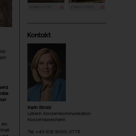
2 560 x 1 707
2 560 x 1 920
Kontakt
ie)
ngen
wird
ilie
nun
Karin Strobl
Leiterin Konzernkommunikation
Konzernsprecherin
 als
nhalt
Tel. +43 (0)5 9000-3775
 und