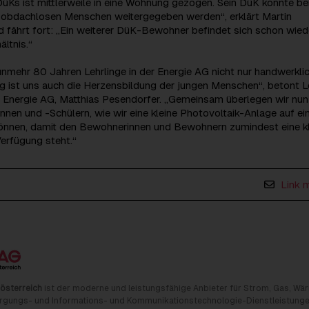
Ks ist mittlerweile in eine Wohnung gezogen. Sein DüK konnte ber
n obdachlosen Menschen weitergegeben werden“, erklärt Martin
fährt fort: „Ein weiterer DüK-Bewohner befindet sich schon wiede
ältnis.“
nunmehr 80 Jahren Lehrlinge in der Energie AG nicht nur handwerklic
 ist uns auch die Herzensbildung der jungen Menschen“, betont Le
t Energie AG, Matthias Pesendorfer. „Gemeinsam überlegen wir nun
nen und -Schülern, wie wir eine kleine Photovoltaik-Anlage auf e
können, damit den Bewohnerinnen und Bewohnern zumindest eine k
erfügung steht.“
Link 
österreich
ist der moderne und leistungsfähige Anbieter für Strom, Gas, Wä
rgungs- und Informations- und Kommunikationstechnologie-Dienstleistunge