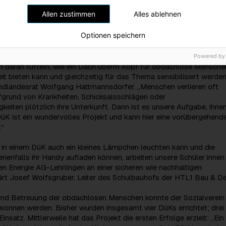
Allen zustimmen
Alles ablehnen
ist nach wie vor ein Thema, wo lieber weg als hin geschaut wird, d
Optionen speichern
. Es freut mich daher, dass die Energie AG Oberösterreich hier eine
n und eine starke Partnerin sein will. Besonders inspirierend ist, 
ie die Schüler:innen der HTL 1 und die Lehrlinge der Energie AG a
Powered by
 daran tüfteln, wie ein Dach überm Kopf für obdachlose Mensche
eit bieten kann und gleichzeitig für das Thema sensibilisiert werden
ndlandesrat Wolfgang Hattmannsdorfer. „Menschen verlieren oft
fgrund von Krankheiten, Schicksalsschlägen oder
keiten plötzlich ihre Unterkunft. Dann ist es unsere Aufgabe, ihne
DüK ist ein wundervolles Projekt und kann hier eine vorübergehend
.“
 in einem DüK auch ein kleines Lämpchen leuchten kann und die
enfalls ihr Handy aufladen können, arbeiten unsere Schüler:innen
n Energie AG-Lehrlingen an einer sicheren wie nachhaltigen
ärt Josef Wolfsgruber, Leiter des Schulbauhofs der HTL1 Bau & De
und Betreuung der obdachlosen Menschen konnte der Sozialverei
wonnen werden. Bisher wurden insgesamt vier DüKs errichtet; drei
 Einsatz. Mittlerweile hat das Projekt die ersten Erfolge erzielt: „Ein