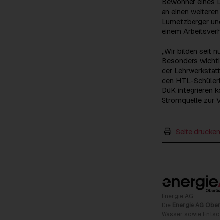
Bewohner eines Dü
an einen weitere
Lumetzberger und 
einem Arbeitsverh
„Wir bilden seit 
Besonders wichtig
der Lehrwerkstat
den HTL-Schülerin
DüK integrieren 
Stromquelle zur V
Seite drucken
Energie AG
Die
Energie AG Ober
Wasser sowie Entso