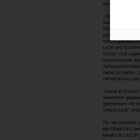
einsetzen.“
„Obdachlosigkeit 
wollen wir ändern
Schwerpunkt setze
junge Menschen, w
sofort gemeinsam
Licht und Sicherh
Sozial- und Juge
unverschuldet au
Zahlungsschwierig
dabei zu helfen. 
Hilfestellung sein
„Damit in Zukunft
Bewohner gegeben
gemeinsam mit de
Umsetzung“, erkl
Für die Auswahl 
der Stadt Linz ge
bereits in Linz im