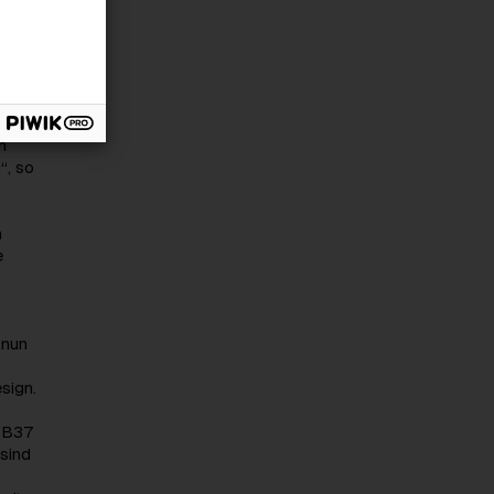
as
n
dass
b
n
“, so
n
e
 nun
sign.
n B37
 sind