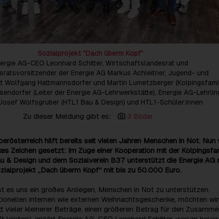
Sozialprojekt "Dach überm Kopf"
ergie AG-CEO Leonhard Schitter, Wirtschaftslandesrat und
sratsvorsitzender der Energie AG Markus Achleitner, Jugend- und
t Wolfgang Hattmannsdorfer und Martin Lumetzberger (Kolpingsfamil
sendorfer (Leiter der Energie AG-Lehrwerkstätte), Energie AG-Lehrli
Josef Wolfsgruber (HTL1 Bau & Design) und HTL1-Schüler:innen
Zu dieser Meldung gibt es:
3 Bilder
erösterreich hilft bereits seit vielen Jahren Menschen in Not. Nun 
rkes Zeichen gesetzt: Im Zuge einer Kooperation mit der Kolpingsfam
au & Design und dem Sozialverein B37 unterstützt die Energie AG 
ozialprojekt „Dach überm Kopf“ mit bis zu 50.000 Euro.
st es uns ein großes Anliegen, Menschen in Not zu unterstützen.
itionellen internen wie externen Weihnachtsgeschenke, möchten wir
 vieler kleinerer Beträge, einen größeren Betrag für den Zusamme
ft leisten“, erklärt Energie AG-CEO Leonhard Schitter, warum heuer