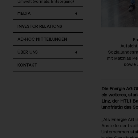
Umwelt (vormals: Entsorgung)
MEDIA
INVESTOR RELATIONS
AD-HOC MITTEILUNGEN
En
Aufsicht
ÜBER UNS
Soziallandesra
mit Matthias Pe
sowie 
KONTAKT
Die Energie AG Ob
ein weiteres, sta
Linz, der HTL1 B
langfristig das S
„Als Energie AG i
Anstelle der trad
Unternehmen statt
in der Gesellscha