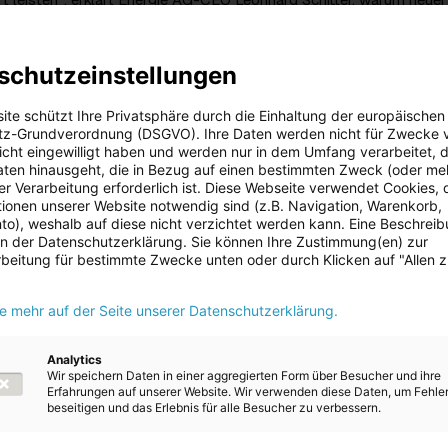
auf Weihnachtsgeschenke wie den Jahreskalender und andere
 im gesetzlich zulässigen Rahmen im Gesamtwert von bis zu 50
ird. „Wir nehmen unsere soziale Verantwortung als größter
schutzeinstellungen
Oberösterreichs sehr ernst, daher werden wir das Sozialprojekt D
langfristig unterstützen.“
ite schützt Ihre Privatsphäre durch die Einhaltung der europäischen
z-Grundverordnung (DSGVO). Ihre Daten werden nicht für Zwecke 
t DüK wurde von der Kolpingsfamilie nach Oberösterreich geholt. 
 nicht eingewilligt haben und werden nur in dem Umfang verarbeitet, d
n Menschen die Möglichkeit, wieder in ein geregeltes Leben
aten hinausgeht, die in Bezug auf einen bestimmten Zweck (oder me
Ein DüK ist ein zwei mal zwei Meter großer, modular aufgebauter
r Verarbeitung erforderlich ist. Diese Webseite verwendet Cookies, d
d versperrbarer Witterungsschutz aus Holz, in dem ein Bewohner s
ionen unserer Website notwendig sind (z.B. Navigation, Warenkorb,
terbringen und auch dort in Sicherheit übernachten kann“, so Marti
o), weshalb auf diese nicht verzichtet werden kann. Eine Beschrei
pingsfamilie Linz.
 in der Datenschutzerklärung. Sie können Ihre Zustimmung(en) zur
beitung für bestimmte Zwecke unten oder durch Klicken auf "Allen 
ene Menschen engagieren, die ihr Leben unter schwierigen Umstä
 dafür steht das Projekt ‚Dach überm Kopf‘, dafür tritt die Energi
ie mehr auf der Seite unserer Datenschutzerklärung.
eversorger ein und dazu bekennen wir uns auch als Land
unterstreicht Wirtschaftslandesrat und Energie AG-
sitzender Markus Achleitner. Für obdachlose Menschen ist gerade 
Analytics
Wir speichern Daten in einer aggregierten Form über Besucher und ihre
ungsschutz unerlässlich. In Zukunft soll ein DüK aber auch Licht bi
Erfahrungen auf unserer Website. Wir verwenden diese Daten, um Fehle
ie Zusammenarbeit von Lehrlingen der Energie AG und Schülerinne
beseitigen und das Erlebnis für alle Besucher zu verbessern.
1 Bau & Design lernen diese teamübergreifende Zusammenarbeit 
ule und Lehre Erlernte sinnstiftend und zum unmittelbaren Wohl a