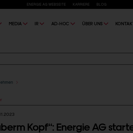
ENERGIE AG WEBSEITE
KARRIERE
BLOG
MEDIA
IR
AD-HOC
ÜBER UNS
KONTAK
nehmen
er
11.2023
berm Kopf“: Energie AG start