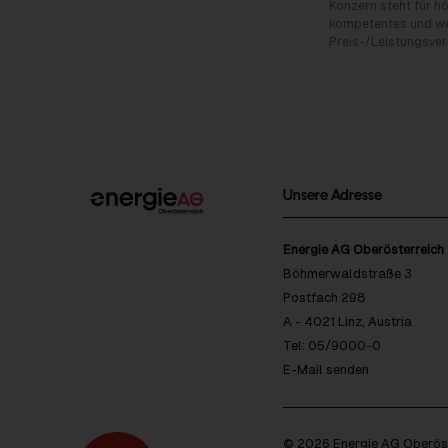
Konzern steht für hö
kompetentes und wet
Preis-/Leistungsverh
Unsere Adresse
Energie AG Oberösterreich
Böhmerwaldstraße 3
Postfach 298
A - 4021 Linz, Austria
Tel: 05/9000-0
E-Mail senden
© 2026 Energie AG Oberöst