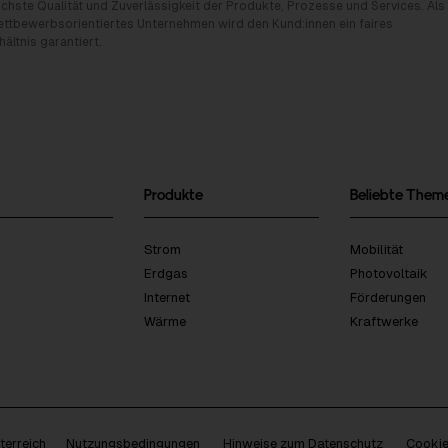
chste Qualität und Zuverlässigkeit der Produkte, Prozesse und Services. Als
tbewerbsorientiertes Unternehmen wird den Kund:innen ein faires
ältnis garantiert.
Produkte
Beliebte Them
Strom
Mobilität
Erdgas
Photovoltaik
Internet
Förderungen
Wärme
Kraftwerke
erreich
Nutzungsbedingungen
Hinweise zum Datenschutz
Cookie