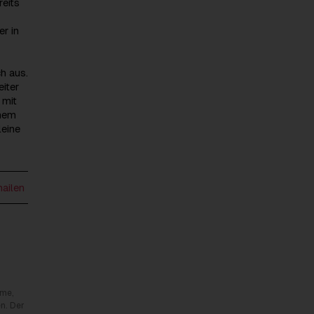
eits
r in
h aus.
iter
 mit
inem
leine
mailen
rme,
n. Der