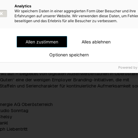
ts zu Fixgrößen in der Serie avanciert sind.
Analytics
Wir speichern Daten in einer aggregierten Form über Besucher und ihre
Erfahrungen auf unserer Website. Wir verwenden diese Daten, um Fehle
etzung der Kampagne stammt von der Agentur Studio Sonntag, au
beseitigen und das Erlebnis für alle Besucher zu verbessern.
h das neue Corporate Design sowie die Imagekampagne rund um 
n eine Idee es bis zur dritten Staffel schafft, ist das nicht nur ei
ng für ein kreatives Kampagnenkonzept, sondern auch ein klarer 
Allen zustimmen
Alles ablehnen
it ungewöhnlichen Ansätzen sichtbar bleibt“, so Mike Nagy, Creat
nder von Studio Sonntag.
Optionen speichern
Landingpage
www.die-guten.tv
zeigt die drei neuen Online-Epi
das Jobportal der Energie AG. Die Kampagne tritt mit einem stark
Powered by
kt auf – begleitet von digitalen Außenwerbeflächen in Oberösterr
 Guten“ eine der wenigen Employer Branding-Initiativen, die mit
taffeln und Seriencharakter für kontinuierliche Aufmerksamkeit so
Energie AG Oberösterreich
Studio Sonntag
Chelsy
ankl
ph Liebentritt