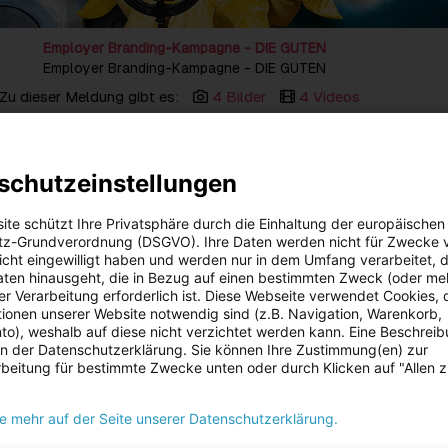
Employer Branding-Kampagne - DIE GUTEN
Employer Branding-Kampagne - DIE GUTEN
Zu dieser Meldung gibt es:
4 Bilder
4 Videos
aler Urlaubsstimmung, das Wasser randvoll mit Emotionen und der
-Gespräch? In der dritten Staffel der Employer Branding-Kampa
schutzeinstellungen
em Hause von Studio Sonntag treffen skurrile Situationen auf real
rzählen mit viel Humor und Augenzwinkern vom Alltag bei der Ener
ite schützt Ihre Privatsphäre durch die Einhaltung der europäischen
rei neue kurzweilige Online-Spots im Mockumentary-Stil geben Ein
z-Grundverordnung (DSGVO). Ihre Daten werden nicht für Zwecke 
 mit Sonne, Wind und Wasser als Kolleg:innen der Energie AG-
 nicht eingewilligt haben und werden nur in dem Umfang verarbeitet, d
aten hinausgeht, die in Bezug auf einen bestimmten Zweck (oder me
r Verarbeitung erforderlich ist. Diese Webseite verwendet Cookies, d
 und das positive Feedback bestätigen uns in unserem Schritt, mi
ionen unserer Website notwendig sind (z.B. Navigation, Warenkorb,
n Zugang neue Wege im Employer Branding zu einzuschlagen.
o), weshalb auf diese nicht verzichtet werden kann. Eine Beschrei
ich ist der nachhaltige Imagegewinn in der jungen Zielgruppe der 1
 in der Datenschutzerklärung. Sie können Ihre Zustimmung(en) zur
 Beginn der Kampagne steigt die positive Bewertung der Energie A
beitung für bestimmte Zwecke unten oder durch Klicken auf "Allen 
, freut Karin Strobl, Leitung Konzernkommunikation und Marketing
ie mehr auf der Seite unserer Datenschutzerklärung.
eder im PowerTower der Energie AG in Linz – mit tatkräftiger
 einigen Mitarbeiter:innen aus den verschiedensten Bereichen, vo