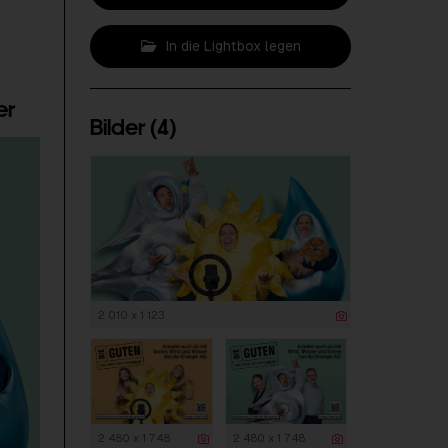
In die Lightbox legen
er
Bilder (4)
2 010 x 1 123
2 480 x 1 748
2 480 x 1 748