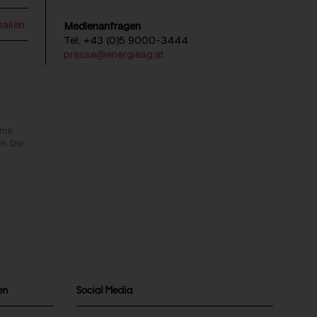
mailen
Medienanfragen
Tel. +43 (0)5 9000-3444
presse@energieag.at
rme,
n. Der
en
Social Media