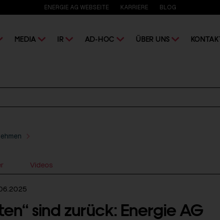
ENERGIE AG WEBSEITE
KARRIERE
BLOG
MEDIA
IR
AD-HOC
ÜBER UNS
KONTAK
nehmen
er
Videos
06.2025
ten“ sind zurück: Energie AG