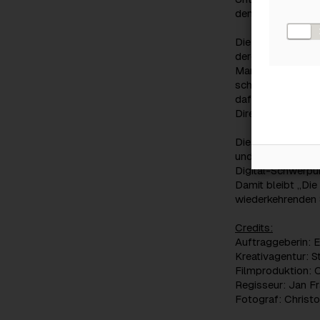
denen einige berei
Die kreative Ums
deren Hause auc
Mars stammte. „Wen
schöne Bestätigu
dafür, dass man m
Director und Grü
Die Kampagnen-
und verweist auf 
Digital-Schwerpun
Damit bleibt „Die
wiederkehrenden S
Credits:
Auftraggeberin: 
Kreativagentur: 
Filmproduktion: 
Regisseur: Jan Fr
Fotograf: Christo