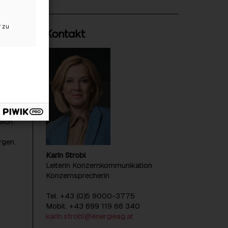
r zu
Kontakt
s
den
ne
Beweis
ive
soden
en
eich.
rgen.
Karin Strobl
Leiterin Konzernkommunikation
Konzernsprecherin
Tel. +43 (0)5 9000-3775
Mobil: +43 699 119 66 340
karin.strobl@energieag.at