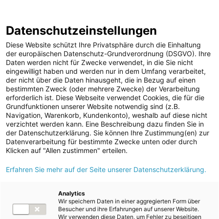
ENERGIE AG WEBSEITE
KARRIERE
BLOG
Datenschutzeinstellungen
0
Diese Website schützt Ihre Privatsphäre durch die Einhaltung
der europäischen Datenschutz-Grundverordnung (DSGVO). Ihre
Daten werden nicht für Zwecke verwendet, in die Sie nicht
eingewilligt haben und werden nur in dem Umfang verarbeitet,
MELDUNGEN
der nicht über die Daten hinausgeht, die in Bezug auf einen
Meldungen
Unternehmen
bestimmten Zweck (oder mehrere Zwecke) der Verarbeitung
Unternehmen
erforderlich ist. Diese Webseite verwendet Cookies, die für die
Grundfunktionen unserer Website notwendig sind (z.B.
Karriere-News
Text
Bilder
Videos
Navigation, Warenkorb, Kundenkonto), weshalb auf diese nicht
verzichtet werden kann. Eine Beschreibung dazu finden Sie in
Kunst und Kultur
der Datenschutzerklärung. Sie können Ihre Zustimmung(en) zur
Meldung vom 16.06.2025
Datenverarbeitung für bestimmte Zwecke unten oder durch
Sportfamilie
„Die Guten“ sind zurück:
Klicken auf "Allen zustimmen" erteilen.
ad-hoc Mitteilungen
Erfahren Sie mehr auf der Seite unserer Datenschutzerklärung.
Energie AG setzt
Strom
Employer Branding-
Kraftwerke
Analytics
Wir speichern Daten in einer aggregierten Form über
Versorgungsnetz
Kampagne fort
Besucher und ihre Erfahrungen auf unserer Website.
Wir verwenden diese Daten, um Fehler zu beseitigen