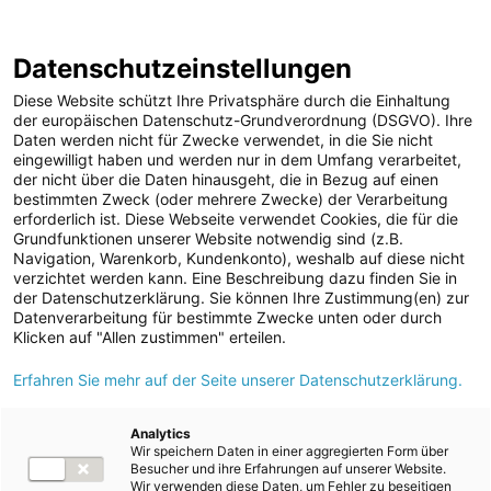
ENERGIE AG WEBSEITE
KARRIERE
BLOG
Datenschutzeinstellungen
0
Diese Website schützt Ihre Privatsphäre durch die Einhaltung
der europäischen Datenschutz-Grundverordnung (DSGVO). Ihre
Daten werden nicht für Zwecke verwendet, in die Sie nicht
eingewilligt haben und werden nur in dem Umfang verarbeitet,
MELDUNGEN
der nicht über die Daten hinausgeht, die in Bezug auf einen
Meldungen
Unternehmen
bestimmten Zweck (oder mehrere Zwecke) der Verarbeitung
Unternehmen
erforderlich ist. Diese Webseite verwendet Cookies, die für die
Grundfunktionen unserer Website notwendig sind (z.B.
Karriere-News
Text
Bilder
Videos
Navigation, Warenkorb, Kundenkonto), weshalb auf diese nicht
verzichtet werden kann. Eine Beschreibung dazu finden Sie in
Kunst und Kultur
der Datenschutzerklärung. Sie können Ihre Zustimmung(en) zur
Meldung vom 16.06.2025
Datenverarbeitung für bestimmte Zwecke unten oder durch
Sportfamilie
„Die Guten“ sind zurück:
Klicken auf "Allen zustimmen" erteilen.
ad-hoc Mitteilungen
Erfahren Sie mehr auf der Seite unserer Datenschutzerklärung.
Energie AG setzt
Strom
Employer Branding-
Kraftwerke
Analytics
Wir speichern Daten in einer aggregierten Form über
Versorgungsnetz
Kampagne fort
Besucher und ihre Erfahrungen auf unserer Website.
Wir verwenden diese Daten, um Fehler zu beseitigen