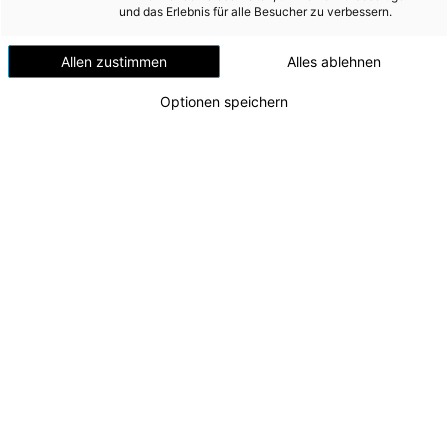
Versorgungssicherheit
und das Erlebnis für alle Besucher zu verbessern.
Erdgas
Allen zustimmen
Alles ablehnen
Telekommunikation
Optionen speichern
Mobilität
Wärme
Wasser
Wohnbau
Umwelt (vormals: Entsorgung)
MEDIA
Aktueller Baufortschritt beim
INVESTOR RELATIONS
Pumpspeicherkraftwerk Ebensee
Kraftwerkskaverne
AD-HOC MITTEILUNGEN
Zu dieser Meldung gibt es:
3 Bilder
ÜBER UNS
Die Bauarbeiten für das Pumpspeicherkraftwerk
KONTAKT