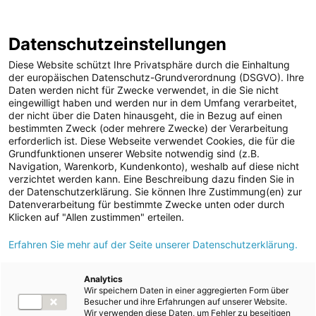
ENERGIE AG WEBSEITE
KARRIERE
BLOG
Datenschutzeinstellungen
0
Diese Website schützt Ihre Privatsphäre durch die Einhaltung
der europäischen Datenschutz-Grundverordnung (DSGVO). Ihre
Daten werden nicht für Zwecke verwendet, in die Sie nicht
eingewilligt haben und werden nur in dem Umfang verarbeitet,
MELDUNGEN
der nicht über die Daten hinausgeht, die in Bezug auf einen
Meldungen
Unternehmen
bestimmten Zweck (oder mehrere Zwecke) der Verarbeitung
Unternehmen
erforderlich ist. Diese Webseite verwendet Cookies, die für die
Grundfunktionen unserer Website notwendig sind (z.B.
Karriere-News
Text
Bilder
Navigation, Warenkorb, Kundenkonto), weshalb auf diese nicht
verzichtet werden kann. Eine Beschreibung dazu finden Sie in
Kunst und Kultur
der Datenschutzerklärung. Sie können Ihre Zustimmung(en) zur
Meldung vom 14.06.2026
Datenverarbeitung für bestimmte Zwecke unten oder durch
Sportfamilie
Energie AG: Aktueller
Klicken auf "Allen zustimmen" erteilen.
ad-hoc Mitteilungen
Erfahren Sie mehr auf der Seite unserer Datenschutzerklärung.
Baufortschritt beim
Strom
Pumpspeicherkraftwerk
Kraftwerke
Analytics
Wir speichern Daten in einer aggregierten Form über
Versorgungsnetz
Ebensee
Besucher und ihre Erfahrungen auf unserer Website.
Wir verwenden diese Daten, um Fehler zu beseitigen