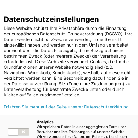
ENERGIE AG WEBSEITE
KARRIERE
BLOG
Datenschutzeinstellungen
0
Diese Website schützt Ihre Privatsphäre durch die Einhaltung
der europäischen Datenschutz-Grundverordnung (DSGVO). Ihre
Daten werden nicht für Zwecke verwendet, in die Sie nicht
eingewilligt haben und werden nur in dem Umfang verarbeitet,
MELDUNGEN
der nicht über die Daten hinausgeht, die in Bezug auf einen
Meldungen
Unternehmen
bestimmten Zweck (oder mehrere Zwecke) der Verarbeitung
Unternehmen
erforderlich ist. Diese Webseite verwendet Cookies, die für die
Grundfunktionen unserer Website notwendig sind (z.B.
Karriere-News
Text
Bilder
Navigation, Warenkorb, Kundenkonto), weshalb auf diese nicht
verzichtet werden kann. Eine Beschreibung dazu finden Sie in
Kunst und Kultur
der Datenschutzerklärung. Sie können Ihre Zustimmung(en) zur
Meldung vom 07.10.2025
Datenverarbeitung für bestimmte Zwecke unten oder durch
Sportfamilie
Energie AG:
Klicken auf "Allen zustimmen" erteilen.
ad-hoc Mitteilungen
Erfahren Sie mehr auf der Seite unserer Datenschutzerklärung.
Bauarbeiten für
Strom
Pumpspeicherkraftwerk
Kraftwerke
Analytics
Wir speichern Daten in einer aggregierten Form über
Versorgungsnetz
Ebensee laufen auf
Besucher und ihre Erfahrungen auf unserer Website.
Wir verwenden diese Daten, um Fehler zu beseitigen