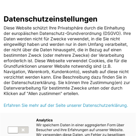
ENERGIE AG WEBSEITE
KARRIERE
BLOG
Datenschutzeinstellungen
0
Diese Website schützt Ihre Privatsphäre durch die Einhaltung
der europäischen Datenschutz-Grundverordnung (DSGVO). Ihre
Daten werden nicht für Zwecke verwendet, in die Sie nicht
eingewilligt haben und werden nur in dem Umfang verarbeitet,
MELDUNGEN
der nicht über die Daten hinausgeht, die in Bezug auf einen
Meldungen
Kraftwerke
Speicherkraftwerke
bestimmten Zweck (oder mehrere Zwecke) der Verarbeitung
Unternehmen
erforderlich ist. Diese Webseite verwendet Cookies, die für die
Grundfunktionen unserer Website notwendig sind (z.B.
ad-hoc Mitteilungen
Text
Bilder
Navigation, Warenkorb, Kundenkonto), weshalb auf diese nicht
verzichtet werden kann. Eine Beschreibung dazu finden Sie in
Strom
der Datenschutzerklärung. Sie können Ihre Zustimmung(en) zur
Meldung vom 07.10.2025
Datenverarbeitung für bestimmte Zwecke unten oder durch
Kraftwerke
Energie AG:
Klicken auf "Allen zustimmen" erteilen.
Wasserkraft
Erfahren Sie mehr auf der Seite unserer Datenschutzerklärung.
Bauarbeiten für
Wärmekraft
Pumpspeicherkraftwerk
Photovoltaik
Analytics
Wir speichern Daten in einer aggregierten Form über
Speicherkraftwerke
Ebensee laufen auf
Besucher und ihre Erfahrungen auf unserer Website.
Wir verwenden diese Daten, um Fehler zu beseitigen