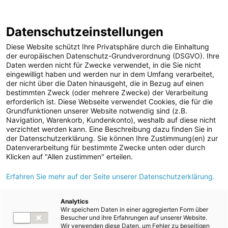
ENERGIE AG WEBSEITE
KARRIERE
BLOG
Datenschutzeinstellungen
0
Diese Website schützt Ihre Privatsphäre durch die Einhaltung
der europäischen Datenschutz-Grundverordnung (DSGVO). Ihre
Daten werden nicht für Zwecke verwendet, in die Sie nicht
eingewilligt haben und werden nur in dem Umfang verarbeitet,
MELDUNGEN
der nicht über die Daten hinausgeht, die in Bezug auf einen
Meldungen
Kraftwerke
Photovoltaik
bestimmten Zweck (oder mehrere Zwecke) der Verarbeitung
Unternehmen
erforderlich ist. Diese Webseite verwendet Cookies, die für die
Grundfunktionen unserer Website notwendig sind (z.B.
ad-hoc Mitteilungen
Text
Bilder
Navigation, Warenkorb, Kundenkonto), weshalb auf diese nicht
verzichtet werden kann. Eine Beschreibung dazu finden Sie in
Strom
der Datenschutzerklärung. Sie können Ihre Zustimmung(en) zur
Meldung vom 02.05.2024
Datenverarbeitung für bestimmte Zwecke unten oder durch
Kraftwerke
Energie AG beteiligt
Klicken auf "Allen zustimmen" erteilen.
Wasserkraft
Erfahren Sie mehr auf der Seite unserer Datenschutzerklärung.
sich an Wind- und PV-
Wärmekraft
Projektentwickler in
Photovoltaik
Analytics
Wir speichern Daten in einer aggregierten Form über
Speicherkraftwerke
Slowenien
Besucher und ihre Erfahrungen auf unserer Website.
Wir verwenden diese Daten, um Fehler zu beseitigen