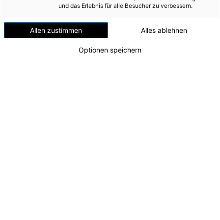
Windenergie
und das Erlebnis für alle Besucher zu verbessern.
Versorgungsnetz
Allen zustimmen
Alles ablehnen
Versorgungssicherheit
Optionen speichern
Erdgas
Telekommunikation
Mobilität
Wärme
Wasser
Wohnbau
Energie AG beteiligt sich an Wind- und PV-
Umwelt (vormals: Entsorgung)
Projektentwickler in Slowenien
v.l.n.r. Peter Stöckler (Geschäftsführer Energie AG
MEDIA
Erzeugung), CEO Leonhard Schitter, Janez Tratnik
(CEO AAE Gamit)
INVESTOR RELATIONS
Zu dieser Meldung gibt es:
2 Bilder
AD-HOC MITTEILUNGEN
Die Energie AG Oberösterreich steigt bei der