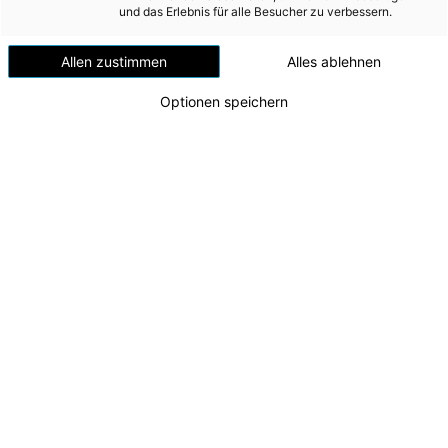
Versorgungssicherheit
und das Erlebnis für alle Besucher zu verbessern.
Erdgas
Allen zustimmen
Alles ablehnen
Telekommunikation
Optionen speichern
Mobilität
Wärme
Wasser
Wohnbau
Umwelt (vormals: Entsorgung)
Neues PV-Angebot für Businesskund:innen
Alexander Marchner (Geschäftsführer Energie AG
MEDIA
Vertrieb) mit Thomas Spitzer (Leiter
Businesskunden).
INVESTOR RELATIONS
Zu dieser Meldung gibt es:
1 Bild
AD-HOC MITTEILUNGEN
Die Energie AG setzt ihren Weg mit einem neuen
ÜBER UNS
Angebot aus dem Vertriebsbereich konsequent fort:
Strom Business Transfer ermöglicht es
KONTAKT