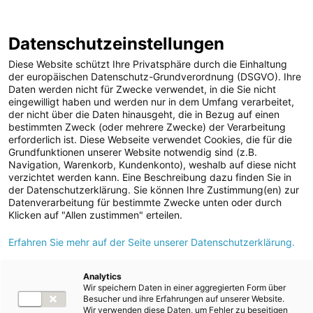
ENERGIE AG WEBSEITE
KARRIERE
BLOG
Datenschutzeinstellungen
0
Diese Website schützt Ihre Privatsphäre durch die Einhaltung
der europäischen Datenschutz-Grundverordnung (DSGVO). Ihre
Daten werden nicht für Zwecke verwendet, in die Sie nicht
eingewilligt haben und werden nur in dem Umfang verarbeitet,
MELDUNGEN
der nicht über die Daten hinausgeht, die in Bezug auf einen
Meldungen
Unternehmen
bestimmten Zweck (oder mehrere Zwecke) der Verarbeitung
Unternehmen
erforderlich ist. Diese Webseite verwendet Cookies, die für die
Grundfunktionen unserer Website notwendig sind (z.B.
Karriere-News
Text
Bilder
Navigation, Warenkorb, Kundenkonto), weshalb auf diese nicht
verzichtet werden kann. Eine Beschreibung dazu finden Sie in
Kunst und Kultur
der Datenschutzerklärung. Sie können Ihre Zustimmung(en) zur
Meldung vom 25.09.2025
Datenverarbeitung für bestimmte Zwecke unten oder durch
Sportfamilie
Energie AG bringt
Klicken auf "Allen zustimmen" erteilen.
ad-hoc Mitteilungen
Erfahren Sie mehr auf der Seite unserer Datenschutzerklärung.
Strom Business Transfer
Strom
auf den Markt
Kraftwerke
Analytics
Wir speichern Daten in einer aggregierten Form über
Versorgungsnetz
Besucher und ihre Erfahrungen auf unserer Website.
Wir verwenden diese Daten, um Fehler zu beseitigen