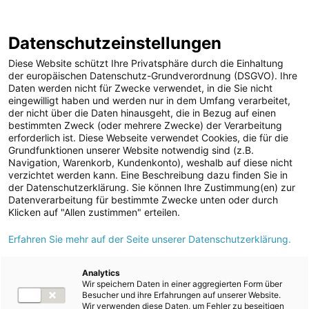
ENERGIE AG WEBSEITE
KARRIERE
BLOG
Datenschutzeinstellungen
0
Diese Website schützt Ihre Privatsphäre durch die Einhaltung
der europäischen Datenschutz-Grundverordnung (DSGVO). Ihre
Daten werden nicht für Zwecke verwendet, in die Sie nicht
eingewilligt haben und werden nur in dem Umfang verarbeitet,
MELDUNGEN
der nicht über die Daten hinausgeht, die in Bezug auf einen
Meldungen
Unternehmen
bestimmten Zweck (oder mehrere Zwecke) der Verarbeitung
Unternehmen
erforderlich ist. Diese Webseite verwendet Cookies, die für die
Grundfunktionen unserer Website notwendig sind (z.B.
Karriere-News
Text
Bilder
Navigation, Warenkorb, Kundenkonto), weshalb auf diese nicht
verzichtet werden kann. Eine Beschreibung dazu finden Sie in
Kunst und Kultur
der Datenschutzerklärung. Sie können Ihre Zustimmung(en) zur
Meldung vom 05.09.2024
Datenverarbeitung für bestimmte Zwecke unten oder durch
Sportfamilie
Energie AG eröffnet
Klicken auf "Allen zustimmen" erteilen.
ad-hoc Mitteilungen
Erfahren Sie mehr auf der Seite unserer Datenschutzerklärung.
erste mit PV-Paneelen
Strom
überdachte E-Lade-
Kraftwerke
Analytics
Wir speichern Daten in einer aggregierten Form über
Versorgungsnetz
Parkplätze am Standort
Besucher und ihre Erfahrungen auf unserer Website.
Wir verwenden diese Daten, um Fehler zu beseitigen