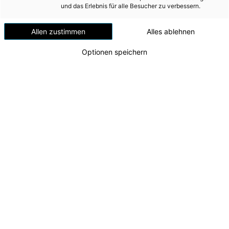
Versorgungssicherheit
und das Erlebnis für alle Besucher zu verbessern.
Schalchen
Erdgas
Allen zustimmen
Alles ablehnen
Telekommunikation
Optionen speichern
Mobilität
Wärme
Wasser
Wohnbau
Umwelt (vormals: Entsorgung)
MEDIA
DJI_0355
Am Energie AG-Standort Schalchen wurden
INVESTOR RELATIONS
kürzlich die ersten mit PV-Paneelen überdachten
E-Lade-Parkplätze eröffnet.
AD-HOC MITTEILUNGEN
Zu dieser Meldung gibt es:
2 Bilder
ÜBER UNS
Die Energie AG Oberösterreich setzt einen weiteren
KONTAKT