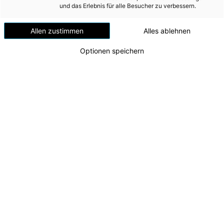
Windenergie
und das Erlebnis für alle Besucher zu verbessern.
Versorgungsnetz
Allen zustimmen
Alles ablehnen
Versorgungssicherheit
Optionen speichern
Erdgas
Telekommunikation
Mobilität
Wärme
Wasser
100 Jahre Kraftwerkspark Timelkam
v.l.n.r. CTO Alexander Kirchner, LH Thomas Stelzer,
Wohnbau
AR-Vorsitzender Markus Achleitner, CFO Andreas
Umwelt (vormals: Entsorgung)
Kolar
Zu dieser Meldung gibt es:
2 Bilder
1 Video
MEDIA
INVESTOR RELATIONS
Der Kraftwerkspark Timelkam steht seit einem
Jahrhundert für eine sichere Energieversorgung in
AD-HOC MITTEILUNGEN
Oberösterreich und ist Symbol für die Transformation