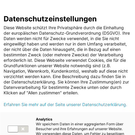
ENERGIE AG WEBSEITE
KARRIERE
BLOG
Datenschutzeinstellungen
0
Diese Website schützt Ihre Privatsphäre durch die Einhaltung
der europäischen Datenschutz-Grundverordnung (DSGVO). Ihre
Daten werden nicht für Zwecke verwendet, in die Sie nicht
eingewilligt haben und werden nur in dem Umfang verarbeitet,
MELDUNGEN
der nicht über die Daten hinausgeht, die in Bezug auf einen
Meldungen
Kraftwerke
bestimmten Zweck (oder mehrere Zwecke) der Verarbeitung
Unternehmen
erforderlich ist. Diese Webseite verwendet Cookies, die für die
Grundfunktionen unserer Website notwendig sind (z.B.
ad-hoc Mitteilungen
Text
Bilder
Videos
Navigation, Warenkorb, Kundenkonto), weshalb auf diese nicht
verzichtet werden kann. Eine Beschreibung dazu finden Sie in
Strom
der Datenschutzerklärung. Sie können Ihre Zustimmung(en) zur
Meldung vom 05.09.2025
Datenverarbeitung für bestimmte Zwecke unten oder durch
Kraftwerke
Energie AG feiert 100
Klicken auf "Allen zustimmen" erteilen.
Wasserkraft
Erfahren Sie mehr auf der Seite unserer Datenschutzerklärung.
Jahre Kraftwerkspark
Wärmekraft
Timelkam
Photovoltaik
Analytics
Wir speichern Daten in einer aggregierten Form über
Speicherkraftwerke
Besucher und ihre Erfahrungen auf unserer Website.
Wir verwenden diese Daten, um Fehler zu beseitigen