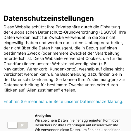
ENERGIE AG WEBSEITE
KARRIERE
BLOG
Datenschutzeinstellungen
0
Diese Website schützt Ihre Privatsphäre durch die Einhaltung
der europäischen Datenschutz-Grundverordnung (DSGVO). Ihre
Daten werden nicht für Zwecke verwendet, in die Sie nicht
eingewilligt haben und werden nur in dem Umfang verarbeitet,
MELDUNGEN
der nicht über die Daten hinausgeht, die in Bezug auf einen
Meldungen
Kraftwerke
bestimmten Zweck (oder mehrere Zwecke) der Verarbeitung
Unternehmen
erforderlich ist. Diese Webseite verwendet Cookies, die für die
Grundfunktionen unserer Website notwendig sind (z.B.
ad-hoc Mitteilungen
Text
Bilder
Videos
Navigation, Warenkorb, Kundenkonto), weshalb auf diese nicht
verzichtet werden kann. Eine Beschreibung dazu finden Sie in
Strom
der Datenschutzerklärung. Sie können Ihre Zustimmung(en) zur
Meldung vom 05.09.2025
Datenverarbeitung für bestimmte Zwecke unten oder durch
Kraftwerke
Energie AG feiert 100
Klicken auf "Allen zustimmen" erteilen.
Wasserkraft
Erfahren Sie mehr auf der Seite unserer Datenschutzerklärung.
Jahre Kraftwerkspark
Wärmekraft
Timelkam
Photovoltaik
Analytics
Wir speichern Daten in einer aggregierten Form über
Speicherkraftwerke
Besucher und ihre Erfahrungen auf unserer Website.
Wir verwenden diese Daten, um Fehler zu beseitigen