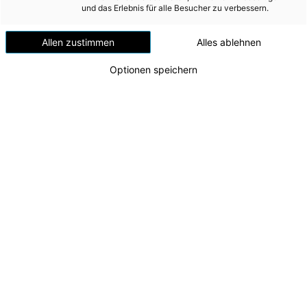
Windenergie
und das Erlebnis für alle Besucher zu verbessern.
Versorgungsnetz
Allen zustimmen
Alles ablehnen
Versorgungssicherheit
Optionen speichern
Erdgas
Telekommunikation
Mobilität
Wärme
Wasser
100 Jahre Kraftwerkspark Timelkam
v.l.n.r. CTO Alexander Kirchner, LH Thomas Stelzer,
Wohnbau
AR-Vorsitzender Markus Achleitner, CFO Andreas
Umwelt (vormals: Entsorgung)
Kolar
Zu dieser Meldung gibt es:
2 Bilder
1 Video
MEDIA
INVESTOR RELATIONS
Der Kraftwerkspark Timelkam steht seit einem
Jahrhundert für eine sichere Energieversorgung in
AD-HOC MITTEILUNGEN
Oberösterreich und ist Symbol für die Transformation