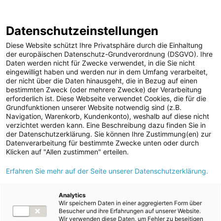
ENERGIE AG WEBSEITE
KARRIERE
BLOG
Datenschutzeinstellungen
0
Diese Website schützt Ihre Privatsphäre durch die Einhaltung
der europäischen Datenschutz-Grundverordnung (DSGVO). Ihre
Daten werden nicht für Zwecke verwendet, in die Sie nicht
eingewilligt haben und werden nur in dem Umfang verarbeitet,
MELDUNGEN
der nicht über die Daten hinausgeht, die in Bezug auf einen
Meldungen
Kraftwerke
bestimmten Zweck (oder mehrere Zwecke) der Verarbeitung
Unternehmen
erforderlich ist. Diese Webseite verwendet Cookies, die für die
Grundfunktionen unserer Website notwendig sind (z.B.
ad-hoc Mitteilungen
Text
Bilder
Videos
Navigation, Warenkorb, Kundenkonto), weshalb auf diese nicht
verzichtet werden kann. Eine Beschreibung dazu finden Sie in
Strom
der Datenschutzerklärung. Sie können Ihre Zustimmung(en) zur
Meldung vom 05.09.2025
Datenverarbeitung für bestimmte Zwecke unten oder durch
Kraftwerke
Energie AG feiert 100
Klicken auf "Allen zustimmen" erteilen.
Wasserkraft
Erfahren Sie mehr auf der Seite unserer Datenschutzerklärung.
Jahre Kraftwerkspark
Wärmekraft
Timelkam
Photovoltaik
Analytics
Wir speichern Daten in einer aggregierten Form über
Speicherkraftwerke
Besucher und ihre Erfahrungen auf unserer Website.
Wir verwenden diese Daten, um Fehler zu beseitigen