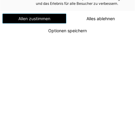
Windenergie
und das Erlebnis für alle Besucher zu verbessern.
Versorgungsnetz
Allen zustimmen
Alles ablehnen
Versorgungssicherheit
Optionen speichern
Erdgas
Telekommunikation
Mobilität
Wärme
Wasser
100 Jahre Kraftwerkspark Timelkam
v.l.n.r. CTO Alexander Kirchner, LH Thomas Stelzer,
Wohnbau
AR-Vorsitzender Markus Achleitner, CFO Andreas
Umwelt (vormals: Entsorgung)
Kolar
Zu dieser Meldung gibt es:
2 Bilder
1 Video
MEDIA
INVESTOR RELATIONS
Der Kraftwerkspark Timelkam steht seit einem
Jahrhundert für eine sichere Energieversorgung in
AD-HOC MITTEILUNGEN
Oberösterreich und ist Symbol für die Transformation