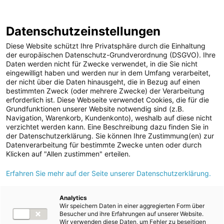
ENERGIE AG WEBSEITE
KARRIERE
BLOG
Datenschutzeinstellungen
0
Diese Website schützt Ihre Privatsphäre durch die Einhaltung
der europäischen Datenschutz-Grundverordnung (DSGVO). Ihre
Daten werden nicht für Zwecke verwendet, in die Sie nicht
eingewilligt haben und werden nur in dem Umfang verarbeitet,
MELDUNGEN
der nicht über die Daten hinausgeht, die in Bezug auf einen
Meldungen
Unternehmen
bestimmten Zweck (oder mehrere Zwecke) der Verarbeitung
Unternehmen
erforderlich ist. Diese Webseite verwendet Cookies, die für die
Grundfunktionen unserer Website notwendig sind (z.B.
Karriere-News
Text
Bilder
Navigation, Warenkorb, Kundenkonto), weshalb auf diese nicht
verzichtet werden kann. Eine Beschreibung dazu finden Sie in
Kunst und Kultur
der Datenschutzerklärung. Sie können Ihre Zustimmung(en) zur
Meldung vom 14.04.2024
Datenverarbeitung für bestimmte Zwecke unten oder durch
Sportfamilie
Energie AG feiert 60-
Klicken auf "Allen zustimmen" erteilen.
ad-hoc Mitteilungen
Erfahren Sie mehr auf der Seite unserer Datenschutzerklärung.
jähriges Bestehen ihrer
Strom
Musikkapelle mit
Kraftwerke
Analytics
Wir speichern Daten in einer aggregierten Form über
Versorgungsnetz
Jubiläumskonzert
Besucher und ihre Erfahrungen auf unserer Website.
Wir verwenden diese Daten, um Fehler zu beseitigen