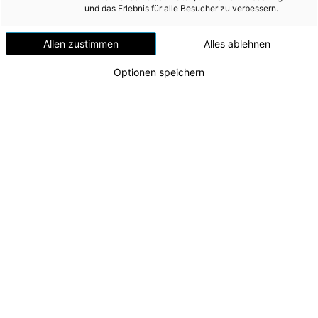
Versorgungssicherheit
und das Erlebnis für alle Besucher zu verbessern.
Erdgas
Allen zustimmen
Alles ablehnen
Telekommunikation
Optionen speichern
Mobilität
Wärme
Wasser
Wohnbau
Umwelt (vormals: Entsorgung)
60 Jahre Energie AG-Musik
Frühjahreskonzert 2023
MEDIA
Zu dieser Meldung gibt es:
2 Bilder
INVESTOR RELATIONS
Vor mittlerweile 60 Jahren wurde aus einer Bigband
AD-HOC MITTEILUNGEN
die Werksmusik der Energie AG. Heute ist die
Musikkapelle ein kultureller Imageträger der Energie
ÜBER UNS
AG, die das Kultur-Engagement der Energie AG über
die Grenzen von Oberösterreich hinausträgt. Mit
KONTAKT