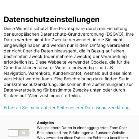
ENERGIE AG WEBSEITE
KARRIERE
BLOG
Datenschutzeinstellungen
0
Diese Website schützt Ihre Privatsphäre durch die Einhaltung
der europäischen Datenschutz-Grundverordnung (DSGVO). Ihre
Daten werden nicht für Zwecke verwendet, in die Sie nicht
eingewilligt haben und werden nur in dem Umfang verarbeitet,
MELDUNGEN
der nicht über die Daten hinausgeht, die in Bezug auf einen
Meldungen
Unternehmen
Kunst und Kultur
bestimmten Zweck (oder mehrere Zwecke) der Verarbeitung
Unternehmen
erforderlich ist. Diese Webseite verwendet Cookies, die für die
Grundfunktionen unserer Website notwendig sind (z.B.
Karriere-News
Text
Bilder
Navigation, Warenkorb, Kundenkonto), weshalb auf diese nicht
verzichtet werden kann. Eine Beschreibung dazu finden Sie in
Kunst und Kultur
der Datenschutzerklärung. Sie können Ihre Zustimmung(en) zur
Meldung vom 14.04.2024
Datenverarbeitung für bestimmte Zwecke unten oder durch
Sportfamilie
Energie AG feiert 60-
Klicken auf "Allen zustimmen" erteilen.
ad-hoc Mitteilungen
Erfahren Sie mehr auf der Seite unserer Datenschutzerklärung.
jähriges Bestehen ihrer
Strom
Musikkapelle mit
Kraftwerke
Analytics
Wir speichern Daten in einer aggregierten Form über
Versorgungsnetz
Jubiläumskonzert
Besucher und ihre Erfahrungen auf unserer Website.
Wir verwenden diese Daten, um Fehler zu beseitigen