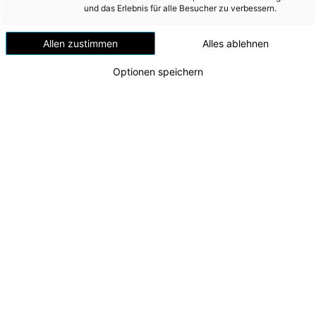
Versorgungssicherheit
und das Erlebnis für alle Besucher zu verbessern.
Erdgas
Allen zustimmen
Alles ablehnen
Telekommunikation
Optionen speichern
Mobilität
Wärme
Wasser
Wohnbau
Umwelt (vormals: Entsorgung)
60 Jahre Energie AG-Musik
Frühjahreskonzert 2023
MEDIA
Zu dieser Meldung gibt es:
2 Bilder
INVESTOR RELATIONS
Vor mittlerweile 60 Jahren wurde aus einer Bigband
AD-HOC MITTEILUNGEN
die Werksmusik der Energie AG. Heute ist die
Musikkapelle ein kultureller Imageträger der Energie
ÜBER UNS
AG, die das Kultur-Engagement der Energie AG über
die Grenzen von Oberösterreich hinausträgt. Mit
KONTAKT