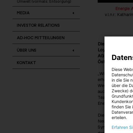
Umwelt (vormals: Entsorgung)
Energie 
MEDIA
v.l.n.r.: Katha
INVESTOR RELATIONS
AD-HOC MITTEILUNGEN
Die Energie AG w
Loyal-Kampagne i
ÜBER UNS
Daten
AG aus dem Hause
Österreichs.
KONTAKT
Diese Webs
„Wir freuen uns 
Datenschut
erhalten hat. De
in die Sie
über die D
Weg und ist Ansp
Zwecke) de
auch an unsere Ko
Grundfunkt
Team, die diese 
Kundenkont
Energie AG-CEO L
finden Sie
Datenverar
Die Kampagne übe
erteilen.
Neukund:innen, e
Sympathiewerte. 
Erfahren S
deren Hause auc