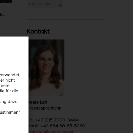
2 200 x 1 467
sky
Kontakt
ostrom
gie
verwendet,
en
er nicht
hrere
ation
ie für die
mtes
 sich
bung dazu
Beate Leb
Pressesprecherin
zustimmen"
Tel. +43 (0)5 9000-3444
Mobil: +43 664 60165-5260
aus
beate.leb@energieag.at
d