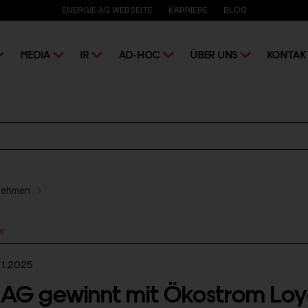
ENERGIE AG WEBSEITE
KARRIERE
BLOG
MEDIA
IR
AD-HOC
ÜBER UNS
KONTAK
nehmen
er
11.2025
 AG gewinnt mit Ökostrom Loy