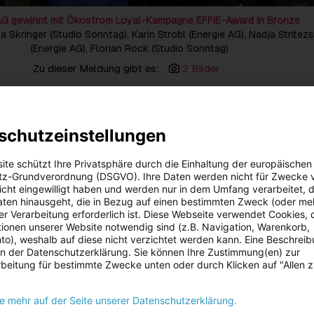
AG gewinnt mit Ökostrom Loyal-Kampagne EFFIE-Award in Bronze
rina Skringer (Studio Sonntag), Karin Strobl (Energie AG), Nadja Stritez
(Energie AG), Florian Rock (Studio Sonntag)
Zu dieser Meldung gibt es:
2 Bilder
urde beim diesjährigen EFFIE-Award 2025 mit Bronze für ihre Ök
n der Kategorie „Services“ ausgezeichnet. Die Kampagne der Ener
schutzeinstellungen
 von Studio Sonntag zählt somit zu den effektivsten Kampagnen
ite schützt Ihre Privatsphäre durch die Einhaltung der europäischen
über diese besondere Auszeichnung, die unser Haus zum ersten Mal
z-Grundverordnung (DSGVO). Ihre Daten werden nicht für Zwecke 
r Gewinn des EFFIE-Awards in Bronze bestätigt den eingeschlagen
 nicht eingewilligt haben und werden nur in dem Umfang verarbeitet, d
aten hinausgeht, die in Bezug auf einen bestimmten Zweck (oder me
orn dafür, diesen Weg konsequent weiterzugehen. Herzliche Gratul
r Verarbeitung erforderlich ist. Diese Webseite verwendet Cookies, d
mmunikations- und Marketingleiterin Karin Strobl und an ihr gesa
ionen unserer Website notwendig sind (z.B. Navigation, Warenkorb,
einzigartige Kampagne mit Studio Sonntag umgesetzt haben“, freut
o), weshalb auf diese nicht verzichtet werden kann. Eine Beschrei
eonhard Schitter über den Erfolg.
 in der Datenschutzerklärung. Sie können Ihre Zustimmung(en) zur
beitung für bestimmte Zwecke unten oder durch Klicken auf "Allen 
rzeugte die Jury vor allem durch ihre Wirksamkeit: +120 % mehr
ine deutlich gesteigerte positive Wahrnehmung und höhere
Die kreative Umsetzung stammt von der Agentur Studio Sonntag, 
ie mehr auf der Seite unserer Datenschutzerklärung.
h die neue 360-Grad-Kampagne zum Gen-Z-Stromtarif „Feel Goo