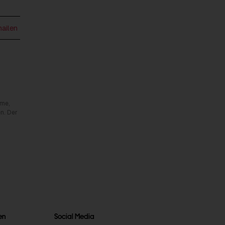
mailen
rme,
n. Der
en
Social Media