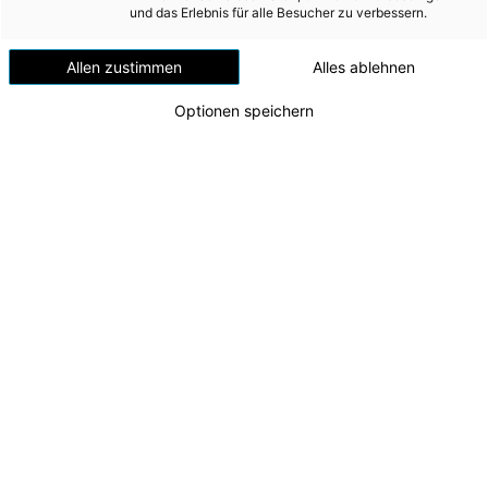
Versorgungssicherheit
und das Erlebnis für alle Besucher zu verbessern.
Erdgas
Allen zustimmen
Alles ablehnen
Telekommunikation
Optionen speichern
Mobilität
Wärme
Wasser
Wohnbau
Umwelt (vormals: Entsorgung)
MEDIA
Energie AG gewinnt mit Ökostrom Loyal-
Kampagne EFFIE-Award in Bronze
INVESTOR RELATIONS
v.l.n.r.: Katharina Skringer (Studio Sonntag), Karin
Strobl (Energie AG), Nadja Stritezsky (Energie AG),
AD-HOC MITTEILUNGEN
Florian Rock (Studio Sonntag)
Zu dieser Meldung gibt es:
2 Bilder
ÜBER UNS
KONTAKT
Die Energie AG wurde beim diesjährigen EFFIE-Award