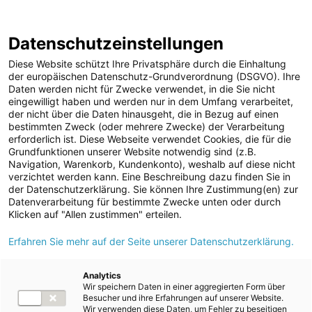
ENERGIE AG WEBSEITE
KARRIERE
BLOG
Datenschutzeinstellungen
0
Diese Website schützt Ihre Privatsphäre durch die Einhaltung
der europäischen Datenschutz-Grundverordnung (DSGVO). Ihre
Daten werden nicht für Zwecke verwendet, in die Sie nicht
eingewilligt haben und werden nur in dem Umfang verarbeitet,
MELDUNGEN
der nicht über die Daten hinausgeht, die in Bezug auf einen
Meldungen
Unternehmen
bestimmten Zweck (oder mehrere Zwecke) der Verarbeitung
Unternehmen
erforderlich ist. Diese Webseite verwendet Cookies, die für die
Grundfunktionen unserer Website notwendig sind (z.B.
Karriere-News
Text
Bilder
Navigation, Warenkorb, Kundenkonto), weshalb auf diese nicht
verzichtet werden kann. Eine Beschreibung dazu finden Sie in
Kunst und Kultur
der Datenschutzerklärung. Sie können Ihre Zustimmung(en) zur
Meldung vom 21.11.2025
Datenverarbeitung für bestimmte Zwecke unten oder durch
Sportfamilie
Energie AG gewinnt mit
Klicken auf "Allen zustimmen" erteilen.
ad-hoc Mitteilungen
Erfahren Sie mehr auf der Seite unserer Datenschutzerklärung.
Ökostrom Loyal-
Strom
Kampagne EFFIE-Award
Kraftwerke
Analytics
Wir speichern Daten in einer aggregierten Form über
Versorgungsnetz
in Bronze
Besucher und ihre Erfahrungen auf unserer Website.
Wir verwenden diese Daten, um Fehler zu beseitigen