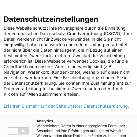
ENERGIE AG WEBSEITE
KARRIERE
BLOG
Datenschutzeinstellungen
0
Diese Website schützt Ihre Privatsphäre durch die Einhaltung
der europäischen Datenschutz-Grundverordnung (DSGVO). Ihre
Daten werden nicht für Zwecke verwendet, in die Sie nicht
eingewilligt haben und werden nur in dem Umfang verarbeitet,
MELDUNGEN
der nicht über die Daten hinausgeht, die in Bezug auf einen
Meldungen
Unternehmen
bestimmten Zweck (oder mehrere Zwecke) der Verarbeitung
Unternehmen
erforderlich ist. Diese Webseite verwendet Cookies, die für die
Grundfunktionen unserer Website notwendig sind (z.B.
Karriere-News
Text
Bilder
Navigation, Warenkorb, Kundenkonto), weshalb auf diese nicht
verzichtet werden kann. Eine Beschreibung dazu finden Sie in
Kunst und Kultur
der Datenschutzerklärung. Sie können Ihre Zustimmung(en) zur
Meldung vom 22.05.2026
Datenverarbeitung für bestimmte Zwecke unten oder durch
Sportfamilie
Energie AG gewinnt
Klicken auf "Allen zustimmen" erteilen.
ad-hoc Mitteilungen
Erfahren Sie mehr auf der Seite unserer Datenschutzerklärung.
Victoria-Trophäe in
Strom
Gold
Kraftwerke
Analytics
Wir speichern Daten in einer aggregierten Form über
Versorgungsnetz
Besucher und ihre Erfahrungen auf unserer Website.
Wir verwenden diese Daten, um Fehler zu beseitigen