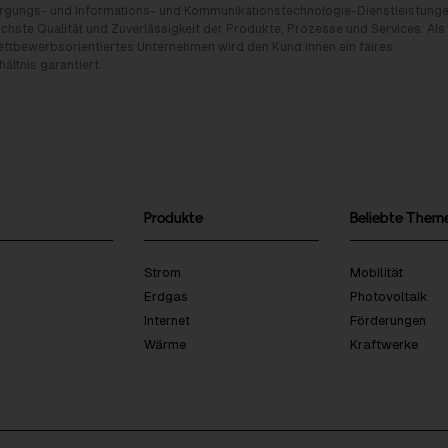
rgungs- und Informations- und Kommunikationstechnologie-Dienstleistunge
chste Qualität und Zuverlässigkeit der Produkte, Prozesse und Services. Als
tbewerbsorientiertes Unternehmen wird den Kund:innen ein faires
ältnis garantiert.
Produkte
Beliebte Them
Strom
Mobilität
Erdgas
Photovoltaik
Internet
Förderungen
Wärme
Kraftwerke