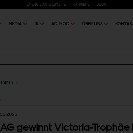
ENERGIE AG WEBSEITE
KARRIERE
BLOG
MEDIA
IR
AD-HOC
ÜBER UNS
KONTAK
nehmen
er
.05.2026
 AG gewinnt Victoria-Trophäe 