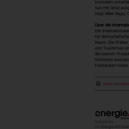
trotzdem unterhä
nun mit Gold ausg
sagt Mike Nagy, C
Über die Internat
Die Internationa
für Wirtschaftsf
Raum. Die Preise
und Tourismus un
die besten Produk
höchsten Auszeich
Fachexpert:innen 
Seite drucken
Energie AG
Die
Energie AG Ober