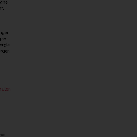
agne
“,
ungen
gen
ergie
erden
mailen
rme,