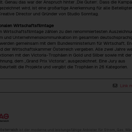
lt. Genau das war der Anspruch hinter ‚Die Guten‘. Dass die Kamp
ezeichnet wird, ist eine großartige Anerkennung für alle Beteiligten
reative Director und Gründer von Studio Sonntag.
ionalen Wirtschaftsfilmtage
len Wirtschaftsfilmtage zählen zu den renommiertesten Auszeichn
ilm und Unternehmenskommunikation im gesamten deutschsprachi
 werden gemeinsam mit dem Bundesministerium für Wirtschaft, En
d der Wirtschaftskammer Österreich vergeben. Alle zwei Jahre w
tionen mit den Victoria-Trophäen in Gold und Silber sowie mit der
nung, dem „Grand Prix Victoria“, ausgezeichnet. Eine Jury aus
beurteilt die Projekte und vergibt die Trophäen in 26 Kategorien.
Link 
österreich
ist der moderne und leistungsfähige Anbieter für Strom, Gas, Wä