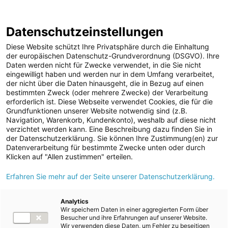
ENERGIE AG WEBSEITE
KARRIERE
BLOG
Datenschutzeinstellungen
0
Diese Website schützt Ihre Privatsphäre durch die Einhaltung
der europäischen Datenschutz-Grundverordnung (DSGVO). Ihre
Daten werden nicht für Zwecke verwendet, in die Sie nicht
eingewilligt haben und werden nur in dem Umfang verarbeitet,
MELDUNGEN
der nicht über die Daten hinausgeht, die in Bezug auf einen
Meldungen
Unternehmen
bestimmten Zweck (oder mehrere Zwecke) der Verarbeitung
Unternehmen
erforderlich ist. Diese Webseite verwendet Cookies, die für die
Grundfunktionen unserer Website notwendig sind (z.B.
Karriere-News
Text
Bilder
Navigation, Warenkorb, Kundenkonto), weshalb auf diese nicht
verzichtet werden kann. Eine Beschreibung dazu finden Sie in
Kunst und Kultur
der Datenschutzerklärung. Sie können Ihre Zustimmung(en) zur
Meldung vom 22.05.2023
Datenverarbeitung für bestimmte Zwecke unten oder durch
Sportfamilie
Energie AG hilft der
Klicken auf "Allen zustimmen" erteilen.
ad-hoc Mitteilungen
Erfahren Sie mehr auf der Seite unserer Datenschutzerklärung.
Ukraine: Technische
Strom
Ausrüstung auf dem
Kraftwerke
Analytics
Wir speichern Daten in einer aggregierten Form über
Versorgungsnetz
Weg nach Uzgarod
Besucher und ihre Erfahrungen auf unserer Website.
Wir verwenden diese Daten, um Fehler zu beseitigen