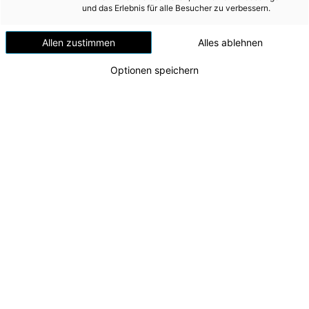
Versorgungssicherheit
und das Erlebnis für alle Besucher zu verbessern.
Erdgas
Allen zustimmen
Alles ablehnen
Telekommunikation
Optionen speichern
Mobilität
Wärme
Wasser
Wohnbau
Umwelt (vormals: Entsorgung)
MEDIA
1527-1
Peter Hiessl und Manfred Hofer bereiten einen
INVESTOR RELATIONS
Hochspannungswandler für den Transport in die
Ukraine vor.
AD-HOC MITTEILUNGEN
Zu dieser Meldung gibt es:
2 Bilder
ÜBER UNS
Die Energie AG hat vor wenigen Tagen erneut einen
KONTAKT