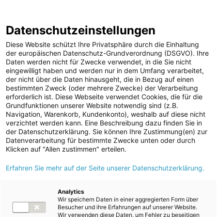
ENERGIE AG WEBSEITE
KARRIERE
BLOG
Datenschutzeinstellungen
0
Diese Website schützt Ihre Privatsphäre durch die Einhaltung
der europäischen Datenschutz-Grundverordnung (DSGVO). Ihre
Daten werden nicht für Zwecke verwendet, in die Sie nicht
eingewilligt haben und werden nur in dem Umfang verarbeitet,
MELDUNGEN
der nicht über die Daten hinausgeht, die in Bezug auf einen
Meldungen
Unternehmen
bestimmten Zweck (oder mehrere Zwecke) der Verarbeitung
Unternehmen
erforderlich ist. Diese Webseite verwendet Cookies, die für die
Grundfunktionen unserer Website notwendig sind (z.B.
Karriere-News
Text
Bilder
Navigation, Warenkorb, Kundenkonto), weshalb auf diese nicht
verzichtet werden kann. Eine Beschreibung dazu finden Sie in
Kunst und Kultur
der Datenschutzerklärung. Sie können Ihre Zustimmung(en) zur
Meldung vom 02.07.2026
Datenverarbeitung für bestimmte Zwecke unten oder durch
Sportfamilie
Energie AG:
Klicken auf "Allen zustimmen" erteilen.
ad-hoc Mitteilungen
Erfahren Sie mehr auf der Seite unserer Datenschutzerklärung.
Lokalaugenschein beim
Strom
Neubau des Kraftwerks
Kraftwerke
Analytics
Wir speichern Daten in einer aggregierten Form über
Versorgungsnetz
Traunfall
Besucher und ihre Erfahrungen auf unserer Website.
Wir verwenden diese Daten, um Fehler zu beseitigen