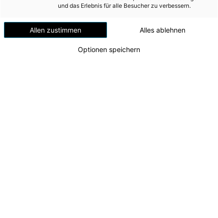
Versorgungssicherheit
und das Erlebnis für alle Besucher zu verbessern.
Erdgas
Allen zustimmen
Alles ablehnen
Telekommunikation
Optionen speichern
Mobilität
Wärme
Wasser
Wohnbau
Umwelt (vormals: Entsorgung)
MEDIA
Lokalaugenschein beim Neubau des Kraftwerks
Traunfall
INVESTOR RELATIONS
v.l.n.r.: Projektleiter Maximilian Zillig (Energie AG
Tech Services), Peter Stöckler (Geschäftsführer
AD-HOC MITTEILUNGEN
Energie AG Erzeugung), CTO Alexander Kirchner,
Tunnelpatin Michaela Langer-Weninger,
ÜBER UNS
Projektleiter Stellvertreter Rafael Putz (Energie
AG Tech Services)
KONTAKT