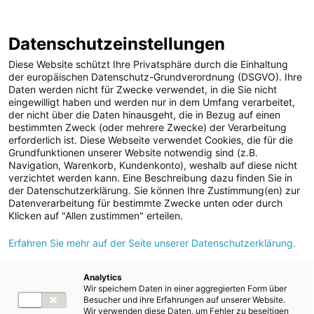
ENERGIE AG WEBSEITE
KARRIERE
BLOG
Datenschutzeinstellungen
0
Diese Website schützt Ihre Privatsphäre durch die Einhaltung
der europäischen Datenschutz-Grundverordnung (DSGVO). Ihre
Daten werden nicht für Zwecke verwendet, in die Sie nicht
eingewilligt haben und werden nur in dem Umfang verarbeitet,
MELDUNGEN
der nicht über die Daten hinausgeht, die in Bezug auf einen
Meldungen
Unternehmen
bestimmten Zweck (oder mehrere Zwecke) der Verarbeitung
Unternehmen
erforderlich ist. Diese Webseite verwendet Cookies, die für die
Grundfunktionen unserer Website notwendig sind (z.B.
Karriere-News
Text
Bilder
Navigation, Warenkorb, Kundenkonto), weshalb auf diese nicht
verzichtet werden kann. Eine Beschreibung dazu finden Sie in
Kunst und Kultur
der Datenschutzerklärung. Sie können Ihre Zustimmung(en) zur
Meldung vom 02.07.2026
Datenverarbeitung für bestimmte Zwecke unten oder durch
Sportfamilie
Energie AG:
Klicken auf "Allen zustimmen" erteilen.
ad-hoc Mitteilungen
Erfahren Sie mehr auf der Seite unserer Datenschutzerklärung.
Lokalaugenschein beim
Strom
Neubau des Kraftwerks
Kraftwerke
Analytics
Wir speichern Daten in einer aggregierten Form über
Versorgungsnetz
Traunfall
Besucher und ihre Erfahrungen auf unserer Website.
Wir verwenden diese Daten, um Fehler zu beseitigen