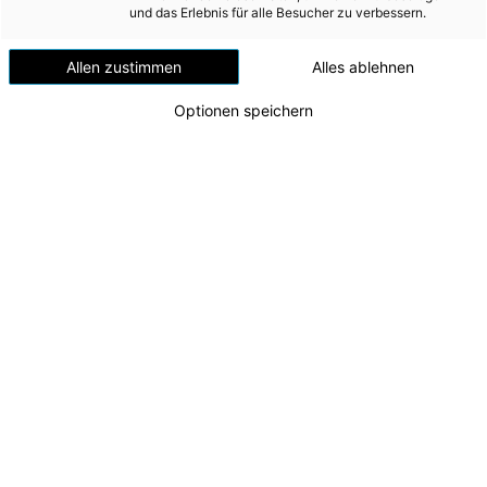
Versorgungssicherheit
und das Erlebnis für alle Besucher zu verbessern.
Erdgas
Allen zustimmen
Alles ablehnen
Telekommunikation
Optionen speichern
Mobilität
Wärme
Wasser
Wohnbau
Umwelt (vormals: Entsorgung)
MEDIA
Lokalaugenschein beim Neubau des Kraftwerks
Traunfall
INVESTOR RELATIONS
v.l.n.r.: Projektleiter Maximilian Zillig (Energie AG
Tech Services), Peter Stöckler (Geschäftsführer
AD-HOC MITTEILUNGEN
Energie AG Erzeugung), CTO Alexander Kirchner,
Tunnelpatin Michaela Langer-Weninger,
ÜBER UNS
Projektleiter Stellvertreter Rafael Putz (Energie
AG Tech Services)
KONTAKT