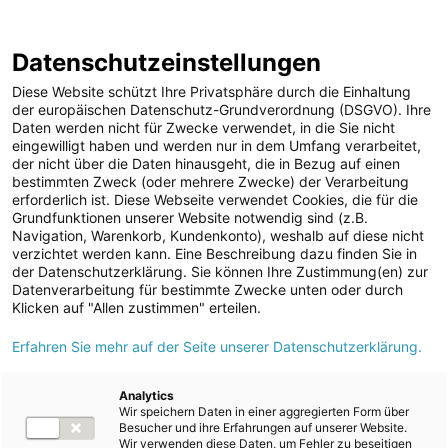
ENERGIE AG WEBSEITE
KARRIERE
BLOG
Datenschutzeinstellungen
0
Diese Website schützt Ihre Privatsphäre durch die Einhaltung
der europäischen Datenschutz-Grundverordnung (DSGVO). Ihre
Daten werden nicht für Zwecke verwendet, in die Sie nicht
eingewilligt haben und werden nur in dem Umfang verarbeitet,
MELDUNGEN
der nicht über die Daten hinausgeht, die in Bezug auf einen
Meldungen
Unternehmen
bestimmten Zweck (oder mehrere Zwecke) der Verarbeitung
Unternehmen
erforderlich ist. Diese Webseite verwendet Cookies, die für die
Grundfunktionen unserer Website notwendig sind (z.B.
Karriere-News
Text
Bilder
Navigation, Warenkorb, Kundenkonto), weshalb auf diese nicht
verzichtet werden kann. Eine Beschreibung dazu finden Sie in
Kunst und Kultur
der Datenschutzerklärung. Sie können Ihre Zustimmung(en) zur
Meldung vom 02.07.2026
Datenverarbeitung für bestimmte Zwecke unten oder durch
Sportfamilie
Energie AG:
Klicken auf "Allen zustimmen" erteilen.
ad-hoc Mitteilungen
Erfahren Sie mehr auf der Seite unserer Datenschutzerklärung.
Lokalaugenschein beim
Strom
Neubau des Kraftwerks
Kraftwerke
Analytics
Wir speichern Daten in einer aggregierten Form über
Versorgungsnetz
Traunfall
Besucher und ihre Erfahrungen auf unserer Website.
Wir verwenden diese Daten, um Fehler zu beseitigen