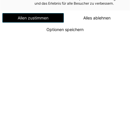
Versorgungssicherheit
und das Erlebnis für alle Besucher zu verbessern.
Erdgas
Allen zustimmen
Alles ablehnen
Telekommunikation
Optionen speichern
Mobilität
Wärme
Wasser
Wohnbau
Umwelt (vormals: Entsorgung)
MEDIA
Lokalaugenschein beim Neubau des Kraftwerks
Traunfall
INVESTOR RELATIONS
v.l.n.r.: Projektleiter Maximilian Zillig (Energie AG
Tech Services), Peter Stöckler (Geschäftsführer
AD-HOC MITTEILUNGEN
Energie AG Erzeugung), CTO Alexander Kirchner,
Tunnelpatin Michaela Langer-Weninger,
ÜBER UNS
Projektleiter Stellvertreter Rafael Putz (Energie
AG Tech Services)
KONTAKT