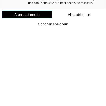
Versorgungssicherheit
und das Erlebnis für alle Besucher zu verbessern.
Erdgas
Allen zustimmen
Alles ablehnen
Telekommunikation
Optionen speichern
Mobilität
Wärme
Wasser
Wohnbau
Umwelt (vormals: Entsorgung)
MEDIA
Lokalaugenschein beim Neubau des Kraftwerks
Traunfall
INVESTOR RELATIONS
v.l.n.r.: Projektleiter Maximilian Zillig (Energie AG
Tech Services), Peter Stöckler (Geschäftsführer
AD-HOC MITTEILUNGEN
Energie AG Erzeugung), CTO Alexander Kirchner,
Tunnelpatin Michaela Langer-Weninger,
ÜBER UNS
Projektleiter Stellvertreter Rafael Putz (Energie
AG Tech Services)
KONTAKT