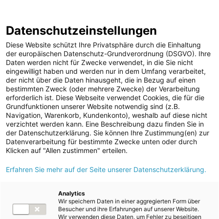
ENERGIE AG WEBSEITE
KARRIERE
BLOG
Datenschutzeinstellungen
0
Diese Website schützt Ihre Privatsphäre durch die Einhaltung
der europäischen Datenschutz-Grundverordnung (DSGVO). Ihre
Daten werden nicht für Zwecke verwendet, in die Sie nicht
eingewilligt haben und werden nur in dem Umfang verarbeitet,
MELDUNGEN
der nicht über die Daten hinausgeht, die in Bezug auf einen
Meldungen
Unternehmen
bestimmten Zweck (oder mehrere Zwecke) der Verarbeitung
Unternehmen
erforderlich ist. Diese Webseite verwendet Cookies, die für die
Grundfunktionen unserer Website notwendig sind (z.B.
Karriere-News
Text
Bilder
Navigation, Warenkorb, Kundenkonto), weshalb auf diese nicht
verzichtet werden kann. Eine Beschreibung dazu finden Sie in
Kunst und Kultur
der Datenschutzerklärung. Sie können Ihre Zustimmung(en) zur
Meldung vom 02.07.2026
Datenverarbeitung für bestimmte Zwecke unten oder durch
Sportfamilie
Energie AG:
Klicken auf "Allen zustimmen" erteilen.
ad-hoc Mitteilungen
Erfahren Sie mehr auf der Seite unserer Datenschutzerklärung.
Lokalaugenschein beim
Strom
Neubau des Kraftwerks
Kraftwerke
Analytics
Wir speichern Daten in einer aggregierten Form über
Versorgungsnetz
Traunfall
Besucher und ihre Erfahrungen auf unserer Website.
Wir verwenden diese Daten, um Fehler zu beseitigen