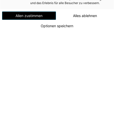
Versorgungssicherheit
und das Erlebnis für alle Besucher zu verbessern.
Neu gestaltete Ausstellung
Erdgas
Allen zustimmen
Alles ablehnen
verbindet Geschichte der
Telekommunikation
Elektrizität mit den
Optionen speichern
Mobilität
Herausforderungen der
Wärme
Energiezukunft
Wasser
Wohnbau
Umwelt (vormals: Entsorgung)
MEDIA
INVESTOR RELATIONS
AD-HOC MITTEILUNGEN
ÜBER UNS
KONTAKT