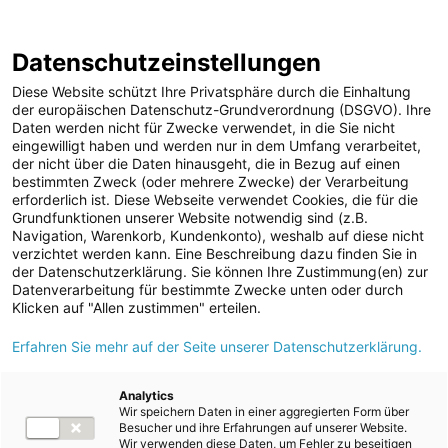
ENERGIE AG WEBSEITE
KARRIERE
BLOG
Datenschutzeinstellungen
0
Diese Website schützt Ihre Privatsphäre durch die Einhaltung
der europäischen Datenschutz-Grundverordnung (DSGVO). Ihre
Daten werden nicht für Zwecke verwendet, in die Sie nicht
eingewilligt haben und werden nur in dem Umfang verarbeitet,
MELDUNGEN
der nicht über die Daten hinausgeht, die in Bezug auf einen
Meldungen
Unternehmen
bestimmten Zweck (oder mehrere Zwecke) der Verarbeitung
Unternehmen
erforderlich ist. Diese Webseite verwendet Cookies, die für die
Grundfunktionen unserer Website notwendig sind (z.B.
Karriere-News
Text
Bilder
Navigation, Warenkorb, Kundenkonto), weshalb auf diese nicht
verzichtet werden kann. Eine Beschreibung dazu finden Sie in
Kunst und Kultur
der Datenschutzerklärung. Sie können Ihre Zustimmung(en) zur
Meldung vom 22.06.2026
Datenverarbeitung für bestimmte Zwecke unten oder durch
Sportfamilie
Energie AG
Klicken auf "Allen zustimmen" erteilen.
ad-hoc Mitteilungen
Erfahren Sie mehr auf der Seite unserer Datenschutzerklärung.
modernisiert
Strom
Erlebniswelt Energie in
Kraftwerke
Analytics
Wir speichern Daten in einer aggregierten Form über
Versorgungsnetz
Timelkam
Besucher und ihre Erfahrungen auf unserer Website.
Wir verwenden diese Daten, um Fehler zu beseitigen