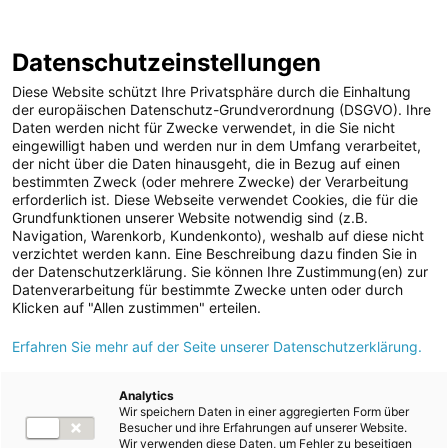
ENERGIE AG WEBSEITE
KARRIERE
BLOG
Datenschutzeinstellungen
0
Diese Website schützt Ihre Privatsphäre durch die Einhaltung
der europäischen Datenschutz-Grundverordnung (DSGVO). Ihre
Daten werden nicht für Zwecke verwendet, in die Sie nicht
eingewilligt haben und werden nur in dem Umfang verarbeitet,
MELDUNGEN
der nicht über die Daten hinausgeht, die in Bezug auf einen
Meldungen
Unternehmen
bestimmten Zweck (oder mehrere Zwecke) der Verarbeitung
Unternehmen
erforderlich ist. Diese Webseite verwendet Cookies, die für die
Grundfunktionen unserer Website notwendig sind (z.B.
Karriere-News
Text
Bilder
Navigation, Warenkorb, Kundenkonto), weshalb auf diese nicht
verzichtet werden kann. Eine Beschreibung dazu finden Sie in
Kunst und Kultur
der Datenschutzerklärung. Sie können Ihre Zustimmung(en) zur
Meldung vom 25.05.2026
Datenverarbeitung für bestimmte Zwecke unten oder durch
Sportfamilie
Energie AG nimmt Agri-
Klicken auf "Allen zustimmen" erteilen.
ad-hoc Mitteilungen
Erfahren Sie mehr auf der Seite unserer Datenschutzerklärung.
PV-Anlage in
Strom
Altenmarkt bei St.
Kraftwerke
Analytics
Wir speichern Daten in einer aggregierten Form über
Versorgungsnetz
Gallen in Betrieb
Besucher und ihre Erfahrungen auf unserer Website.
Wir verwenden diese Daten, um Fehler zu beseitigen