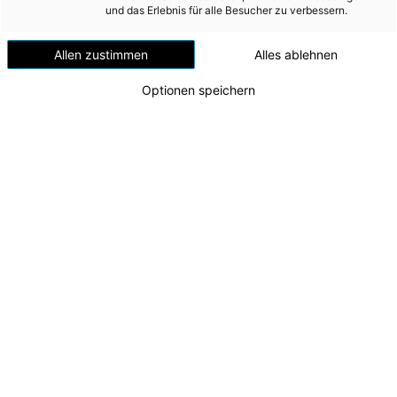
Versorgungssicherheit
und das Erlebnis für alle Besucher zu verbessern.
Erdgas
Allen zustimmen
Alles ablehnen
Telekommunikation
Optionen speichern
Mobilität
Wärme
Wasser
Wohnbau
Umwelt (vormals: Entsorgung)
MEDIA
Energie AG nimmt Agri-PV-Anlage in Altenmarkt
INVESTOR RELATIONS
bei St. Gallen in Betrieb
v.l.n.r. Leonhard Peböck (Energie AG Erzeugung),
AD-HOC MITTEILUNGEN
Peter Schmidhuber (Energie AG Tech Services),
Johannes Dopler (Energie AG Tech Services) und
ÜBER UNS
Marco Wolfmayr (Abteilungsleiter Wind/PV,
Energie AG Erzeugung)
KONTAKT