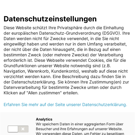
ENERGIE AG WEBSEITE
KARRIERE
BLOG
Datenschutzeinstellungen
0
Diese Website schützt Ihre Privatsphäre durch die Einhaltung
der europäischen Datenschutz-Grundverordnung (DSGVO). Ihre
Daten werden nicht für Zwecke verwendet, in die Sie nicht
eingewilligt haben und werden nur in dem Umfang verarbeitet,
MELDUNGEN
der nicht über die Daten hinausgeht, die in Bezug auf einen
Meldungen
Unternehmen
bestimmten Zweck (oder mehrere Zwecke) der Verarbeitung
Unternehmen
erforderlich ist. Diese Webseite verwendet Cookies, die für die
Grundfunktionen unserer Website notwendig sind (z.B.
Karriere-News
Text
Bilder
Navigation, Warenkorb, Kundenkonto), weshalb auf diese nicht
verzichtet werden kann. Eine Beschreibung dazu finden Sie in
Kunst und Kultur
der Datenschutzerklärung. Sie können Ihre Zustimmung(en) zur
Meldung vom 25.05.2026
Datenverarbeitung für bestimmte Zwecke unten oder durch
Sportfamilie
Energie AG nimmt Agri-
Klicken auf "Allen zustimmen" erteilen.
ad-hoc Mitteilungen
Erfahren Sie mehr auf der Seite unserer Datenschutzerklärung.
PV-Anlage in
Strom
Altenmarkt bei St.
Kraftwerke
Analytics
Wir speichern Daten in einer aggregierten Form über
Versorgungsnetz
Gallen in Betrieb
Besucher und ihre Erfahrungen auf unserer Website.
Wir verwenden diese Daten, um Fehler zu beseitigen