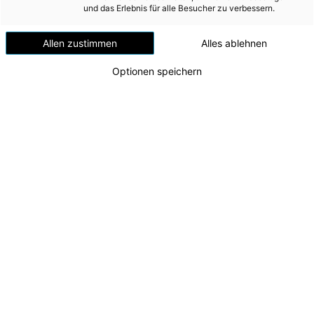
Versorgungssicherheit
und das Erlebnis für alle Besucher zu verbessern.
Erdgas
Allen zustimmen
Alles ablehnen
Telekommunikation
Optionen speichern
Mobilität
Wärme
Wasser
Wohnbau
Umwelt (vormals: Entsorgung)
MEDIA
Energie AG nimmt Agri-PV-Anlage in Altenmarkt
INVESTOR RELATIONS
bei St. Gallen in Betrieb
v.l.n.r. Leonhard Peböck (Energie AG Erzeugung),
AD-HOC MITTEILUNGEN
Peter Schmidhuber (Energie AG Tech Services),
Johannes Dopler (Energie AG Tech Services) und
ÜBER UNS
Marco Wolfmayr (Abteilungsleiter Wind/PV,
Energie AG Erzeugung)
KONTAKT