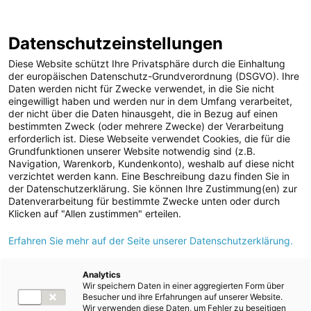
ENERGIE AG WEBSEITE
KARRIERE
BLOG
Datenschutzeinstellungen
0
Diese Website schützt Ihre Privatsphäre durch die Einhaltung
der europäischen Datenschutz-Grundverordnung (DSGVO). Ihre
Daten werden nicht für Zwecke verwendet, in die Sie nicht
eingewilligt haben und werden nur in dem Umfang verarbeitet,
MELDUNGEN
der nicht über die Daten hinausgeht, die in Bezug auf einen
Meldungen
Unternehmen
bestimmten Zweck (oder mehrere Zwecke) der Verarbeitung
Unternehmen
erforderlich ist. Diese Webseite verwendet Cookies, die für die
Grundfunktionen unserer Website notwendig sind (z.B.
Karriere-News
Text
Bilder
Navigation, Warenkorb, Kundenkonto), weshalb auf diese nicht
verzichtet werden kann. Eine Beschreibung dazu finden Sie in
Kunst und Kultur
der Datenschutzerklärung. Sie können Ihre Zustimmung(en) zur
Meldung vom 05.07.2026
Datenverarbeitung für bestimmte Zwecke unten oder durch
Sportfamilie
Energie AG realisiert PV-
Klicken auf "Allen zustimmen" erteilen.
ad-hoc Mitteilungen
Erfahren Sie mehr auf der Seite unserer Datenschutzerklärung.
Anlage am Dach der
Strom
Firma Scharmüller
Kraftwerke
Analytics
Wir speichern Daten in einer aggregierten Form über
Versorgungsnetz
Anhängetechnik
Besucher und ihre Erfahrungen auf unserer Website.
Wir verwenden diese Daten, um Fehler zu beseitigen