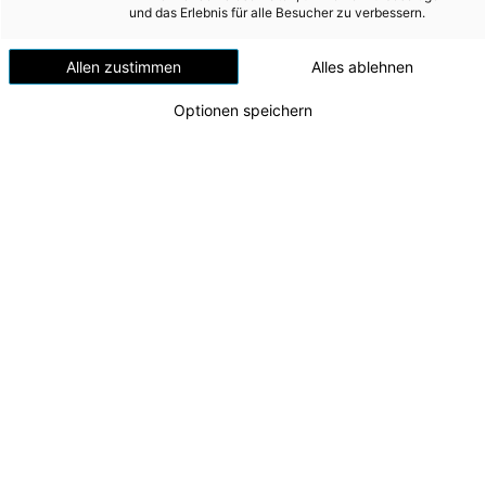
Versorgungssicherheit
und das Erlebnis für alle Besucher zu verbessern.
Erdgas
Allen zustimmen
Alles ablehnen
Telekommunikation
Optionen speichern
Mobilität
Wärme
Wasser
Wohnbau
Umwelt (vormals: Entsorgung)
Energie AG realisiert PV-Anlage am Dach der Firma
Scharmüller Anhängetechnik
MEDIA
Zu dieser Meldung gibt es:
1 Bild
INVESTOR RELATIONS
Die Energie AG Oberösterreich treibt ihre
AD-HOC MITTEILUNGEN
Ausbauoffensive bei Sonnenstrom weiter voran und
setzt neben Freiflächenanlagen verstärkt auf die
ÜBER UNS
Nutzung von Dachflächen. Ein aktuelles Beispiel
dafür ist die neu errichtete PV-Anlage am Standort
KONTAKT