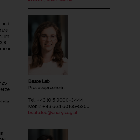
g und
bare
h: Im
2,9
 mehr
Beate Leb
4/25
Pressesprecherin
Netze
Tel. +43 (0)5 9000-3444
d die
Mobil: +43 664 60165-5260
beate.leb@energieag.at
en
eil