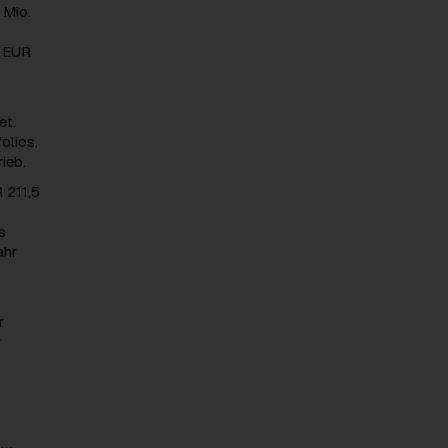
 Mio.
n EUR
et.
olios.
ieb.
 211,5
s
ahr
r
r