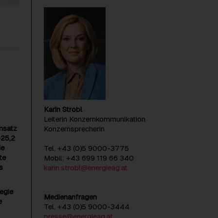
Karin Strobl
Leiterin Konzernkommunikation
msatz
Konzernsprecherin
-25,2
ie
Tel. +43 (0)5 9000-3775
te
Mobil: +43 699 119 66 340
s
karin.strobl@energieag.at
egie
Medienanfragen
e
Tel. +43 (0)5 9000-3444
presse@energieag.at