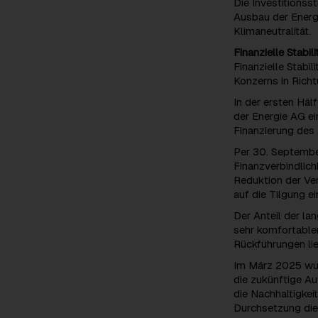
Die Investitionss
Ausbau der Energ
Klimaneutralität.
Finanzielle Stabil
Finanzielle Stabil
Konzerns in Richt
In der ersten Häl
der Energie AG ei
Finanzierung des
Per 30. Septembe
Finanzverbindlich
Reduktion der Ve
auf die Tilgung e
Der Anteil der la
sehr komfortablen
Rückführungen li
Im März 2025 wurd
die zukünftige A
die Nachhaltigkei
Durchsetzung die