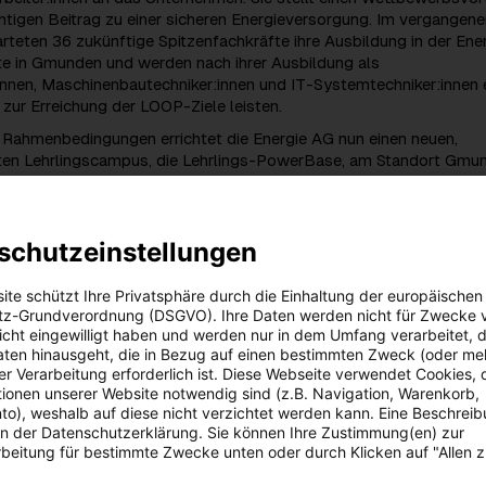
htigen Beitrag zu einer sicheren Energieversorgung. Im vergangen
rteten 36 zukünftige Spitzenfachkräfte ihre Ausbildung in der Ene
e in Gmunden und werden nach ihrer Ausbildung als
innen, Maschinenbautechniker:innen und IT-Systemtechniker:innen 
 zur Erreichung der LOOP-Ziele leisten.
 Rahmenbedingungen errichtet die Energie AG nun einen neuen,
rten Lehrlingscampus, die Lehrlings-PowerBase, am Standort Gmu
hrlingswohnheim und nimmt eine Generalsanierung der bestehende
 Gmunden vor. Anfang September 2025 wurden die Ausweichstand
bergeben, im Oktober erfolgte der offizielle Spatenstich für die Arb
schutzeinstellungen
 und ausgezeichnete Kampagne
 die Energie AG die Preise für ihre Privatkund:innen erneut deutlich
ite schützt Ihre Privatsphäre durch die Einhaltung der europäischen
e Tarif Ökostrom Loyal ermöglicht Einsparungen von bis zu 50 Pr
z-Grundverordnung (DSGVO). Ihre Daten werden nicht für Zwecke 
heren Tarif und hat eine Preisgarantie bis Ende März 2026. Diese
 nicht eingewilligt haben und werden nur in dem Umfang verarbeitet, d
rd nun bis Ende Dezember 2026 verlängert.
aten hinausgeht, die in Bezug auf einen bestimmten Zweck (oder me
r Verarbeitung erforderlich ist. Diese Webseite verwendet Cookies, d
ieses neuen Tarifs wurde durch eine äußerst wirksame Werbekamp
ionen unserer Website notwendig sind (z.B. Navigation, Warenkorb,
r Energie AG 120 Prozent mehr Neukund:innen bei Ökostrom Loyal, 
o), weshalb auf diese nicht verzichtet werden kann. Eine Beschrei
erte positive Wahrnehmung und höhere Sympathiewerte brachte. Fü
 in der Datenschutzerklärung. Sie können Ihre Zustimmung(en) zur
urde der Energie AG nach Ende des Geschäftsjahres der renomm
beitung für bestimmte Zwecke unten oder durch Klicken auf "Allen 
in Bronze (Kategorie „Services“) verliehen.