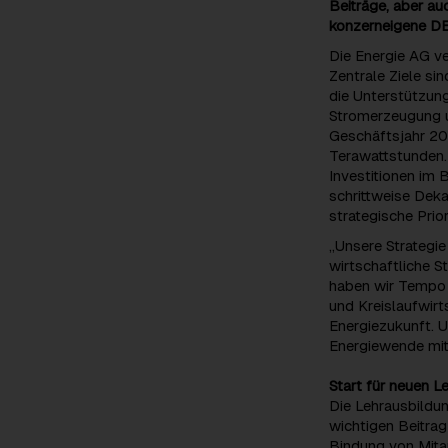
Beiträge, aber au
konzerneigene DEI
Die Energie AG v
Zentrale Ziele si
die Unterstützung
Stromerzeugung u
Geschäftsjahr 20
Terawattstunden.
Investitionen im 
schrittweise Dek
strategische Priori
„Unsere Strategi
wirtschaftliche 
haben wir Tempo 
und Kreislaufwirt
Energiezukunft. U
Energiewende mit
Start für neuen 
Die Lehrausbildun
wichtigen Beitrag
Bindung von Mitar