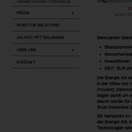
Umwelt (vormals: Entsorgung)
E
MEDIA
v.l.n.r.
INVESTOR RELATIONS
AD-HOC MITTEILUNGEN
Kennzahlen Gesc
Bilanzsumme: 
ÜBER UNS
Konzernumsatz
Investitionen
KONTAKT
EBIT: EUR 298
Die Energie AG v
in der Höhe von 
Prozent). Dennoch
liegen damit um e
davon wurde für 
Ende Dezember 2
Ein Kernpunkt im
der Energie AG: I
Technologien wie 