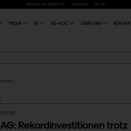
ENERGIE AG WEBSEITE
KARRIERE
BLOG
MEDIA
IR
AD-HOC
ÜBER UNS
KONTAK
nehmen
er
12.2025
 AG: Rekordinvestitionen trotz