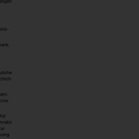
ltigen
e AG-
bank
uliche
chlich
inem
 bzw.
für
hreibt
zur
ncing