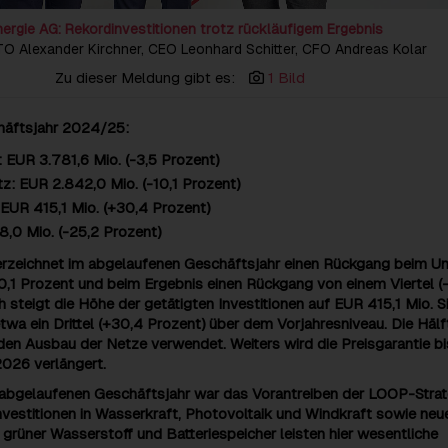
nergie AG: Rekordinvestitionen trotz rückläufigem Ergebnis
: CTO Alexander Kirchner, CEO Leonhard Schitter, CFO Andreas Kolar
Zu dieser Meldung gibt es:
1 Bild
häftsjahr 2024/25:
EUR 3.781,6 Mio. (-3,5 Prozent)
: EUR 2.842,0 Mio. (-10,1 Prozent)
: EUR 415,1 Mio. (+30,4 Prozent)
,0 Mio. (-25,2 Prozent)
erzeichnet im abgelaufenen Geschäftsjahr einen Rückgang beim U
10,1 Prozent und beim Ergebnis einen Rückgang von einem Viertel
(
 steigt die Höhe der getätigten Investitionen auf EUR 415,1 Mio. S
twa ein Drittel (+30,4 Prozent) über dem Vorjahresniveau. Die Hälf
den Ausbau der Netze verwendet.
Weiters wird die Preisgarantie bi
026 verlängert.
 abgelaufenen Geschäftsjahr war das Vorantreiben der LOOP-Strat
nvestitionen in Wasserkraft, Photovoltaik und Windkraft sowie neu
grüner Wasserstoff und Batteriespeicher leisten hier wesentliche