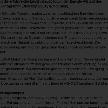
ch die erfolgreiche Lehrlingsausbildung der Energie AG und das
-Programm (Diversity, Equity & Inclusion).
erfolgt die Transformation zu einem nachhaltigen Energiesystem.
nd Dekarbonisierung, Steigerung der erneuerbaren Energieerzeugun
 nationaler und europäischer Klimaziele. Bis 2035 soll die erneuer
m mehr als eine Terawattstunde gesteigert werden. Zum Vergleic
24/25 betrug der Anteil der erneuerbaren Energieerzeugung etwa 
 Die zunehmende Dezentralisierung der Energieerzeugung bedingt
Bereich der Netzinfrastruktur und bei den Speicheranlagen. Die
arbonisierung entlang der gesamten Wertschöpfungskette ist eine
tät.
e LOOP bleibt der Kompass unserer Transformation. Sie verbindet
Stärke mit Klimaschutz und gesellschaftlicher Verantwortung. 202
aufgenommen: Wir investieren gezielt in erneuerbare Erzeugung, 
schaft und schaffen damit ein stabiles Fundament für die
nser Anspruch ist klar: Verlässlich handeln, nachhaltig wachsen un
 Überzeugung gestalten“, sagt Energie AG-CEO Leonhard Schitter.
Lehrlingscampus
g der Energie AG hat eine 82-jährige Tradition und leistet einen
 zur Entwicklung von qualifizierten Fachkräften und zur langfristig
beiter:innen an das Unternehmen. Sie stellt einen Wettbewerbsvort