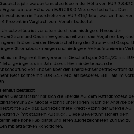
Geschäftsjahr wurden Umsatzerlöse in der Höhe von EUR 2.842,0
s Ergebnis in der Höhe von EUR 298,0 Mio. erwirtschaftet. Dem
 Investitionen in Rekordhöhe von EUR 415,1 Mio., was ein Plus vo
,4 Prozent im Vergleich zum Vorjahr bedeutet.
Umsatzerlöse ist vor allem durch das niedrigere Niveau der
e bei Strom und Gas im Vergleichszeitraum des Vorjahres begründ
ringeren Erlösen bei der Bewirtschaftung des Strom- und Gasportf
ngere Stromabsatzmengen und niedrigere Verkaufspreise im Vertr
gebnis im Segment Energie war im Geschäftsjahr 2024/25 mit EUR
 Mio. geringer als im Jahr davor. Hier minderte auch die
Abschöpfung von Erlösen über den Energiekrisenbeitrag-Strom da
ment Netz konnte mit EUR 54,7 Mio. ein besseres EBIT als im Vorj
en.
 erneut bestätigt
enen Geschäftsjahr hat sich die Energie AG dem Ratingprozess de
Ratingagentur S&P Global Ratings unterzogen. Nach der Analyse de
 bestätigte S&P das ausgezeichnete Kredit-Rating der Energie AG
 Rating A (mit stabilem Ausblick). Diese Bewertung sichert dem
rhin eine hohe Flexibilität und einen ausgezeichneten Zugang zu
len mit attraktiven Konditionen.