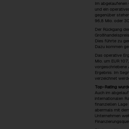
Im abgelaufenen 
und ein operative
gegenüber stehen
96,8 Mio. oder 30
Der Rückgang der 
Großhandelspreis
Dies führte zu ge
Dazu kommen geri
Das operative Er
Mio. um EUR 107,1
vorgeschriebene 
Ergebnis. Im Seg
verzeichnet werd
Top-Rating wurde
Auch im abgelauf
internationalen 
finanziellen Lage
abermals mit dem
Unternehmen weite
Finanzierungsquel