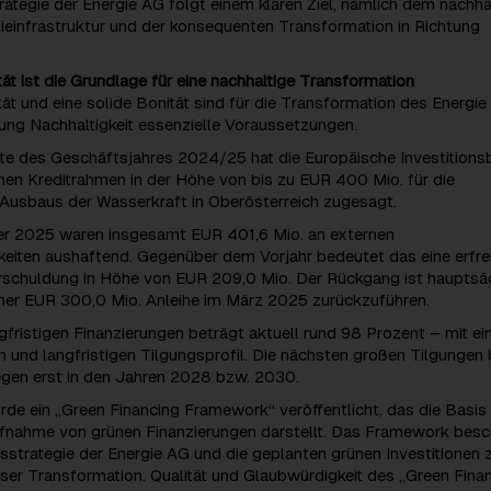
trategie der Energie AG folgt einem klaren Ziel, nämlich dem nachha
ieinfrastruktur und der konsequenten Transformation in Richtung
ität ist die Grundlage für eine nachhaltige Transformation
ität und eine solide Bonität sind für die Transformation des Energi
ung Nachhaltigkeit essenzielle Voraussetzungen.
fte des Geschäftsjahres 2024/25 hat die Europäische Investitions
nen Kreditrahmen in der Höhe von bis zu EUR 400 Mio. für die
 Ausbaus der Wasserkraft in Oberösterreich zugesagt.
r 2025 waren insgesamt EUR 401,6 Mio. an externen
keiten aushaftend. Gegenüber dem Vorjahr bedeutet das eine erfre
rschuldung in Höhe von EUR 209,0 Mio. Der Rückgang ist hauptsä
iner EUR 300,0 Mio. Anleihe im März 2025 zurückzuführen.
ngfristigen Finanzierungen beträgt aktuell rund 98 Prozent – mit e
 und langfristigen Tilgungsprofil. Die nächsten großen Tilgungen
egen erst in den Jahren 2028 bzw. 2030.
e ein „Green Financing Framework“ veröffentlicht, das die Basis 
ufnahme von grünen Finanzierungen darstellt. Das Framework besc
tsstrategie der Energie AG und die geplanten grünen Investitionen 
ser Transformation. Qualität und Glaubwürdigkeit des „Green Fina