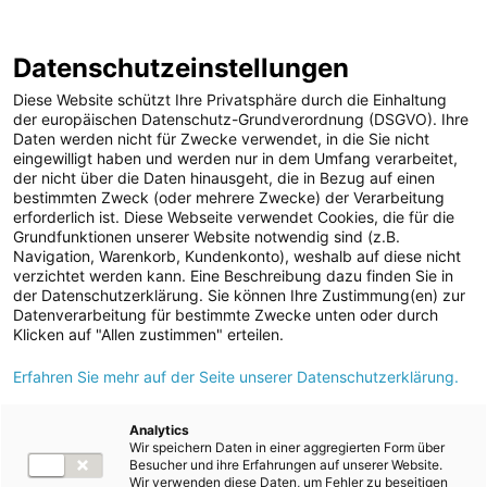
ENERGIE AG WEBSEITE
KARRIERE
BLOG
Datenschutzeinstellungen
0
Diese Website schützt Ihre Privatsphäre durch die Einhaltung
der europäischen Datenschutz-Grundverordnung (DSGVO). Ihre
Daten werden nicht für Zwecke verwendet, in die Sie nicht
eingewilligt haben und werden nur in dem Umfang verarbeitet,
MELDUNGEN
der nicht über die Daten hinausgeht, die in Bezug auf einen
Meldungen
Unternehmen
bestimmten Zweck (oder mehrere Zwecke) der Verarbeitung
Unternehmen
erforderlich ist. Diese Webseite verwendet Cookies, die für die
Grundfunktionen unserer Website notwendig sind (z.B.
Karriere-News
Text
Bilder
Videos
Audios
Navigation, Warenkorb, Kundenkonto), weshalb auf diese nicht
verzichtet werden kann. Eine Beschreibung dazu finden Sie in
Kunst und Kultur
der Datenschutzerklärung. Sie können Ihre Zustimmung(en) zur
Meldung vom 10.06.2024
Datenverarbeitung für bestimmte Zwecke unten oder durch
Sportfamilie
Energie AG: Sonne,
Klicken auf "Allen zustimmen" erteilen.
ad-hoc Mitteilungen
Erfahren Sie mehr auf der Seite unserer Datenschutzerklärung.
Wind und Wasser als
Strom
Hauptdarsteller in
Kraftwerke
Analytics
Wir speichern Daten in einer aggregierten Form über
Versorgungsnetz
neuen Spots
Besucher und ihre Erfahrungen auf unserer Website.
Wir verwenden diese Daten, um Fehler zu beseitigen