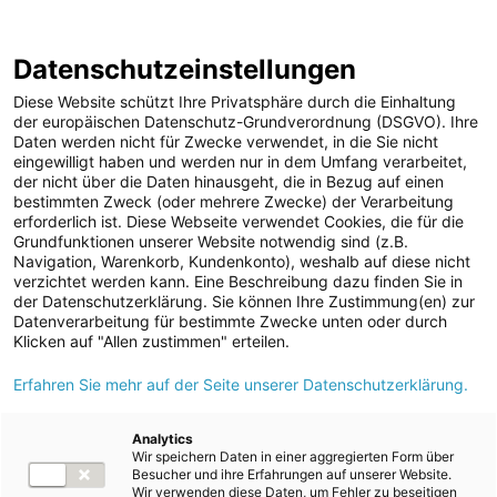
ENERGIE AG WEBSEITE
KARRIERE
BLOG
Datenschutzeinstellungen
0
Diese Website schützt Ihre Privatsphäre durch die Einhaltung
der europäischen Datenschutz-Grundverordnung (DSGVO). Ihre
Daten werden nicht für Zwecke verwendet, in die Sie nicht
eingewilligt haben und werden nur in dem Umfang verarbeitet,
MELDUNGEN
der nicht über die Daten hinausgeht, die in Bezug auf einen
Meldungen
Unternehmen
bestimmten Zweck (oder mehrere Zwecke) der Verarbeitung
Unternehmen
erforderlich ist. Diese Webseite verwendet Cookies, die für die
Grundfunktionen unserer Website notwendig sind (z.B.
Karriere-News
Text
Bilder
Videos
Audios
Navigation, Warenkorb, Kundenkonto), weshalb auf diese nicht
verzichtet werden kann. Eine Beschreibung dazu finden Sie in
Kunst und Kultur
der Datenschutzerklärung. Sie können Ihre Zustimmung(en) zur
Meldung vom 10.06.2024
Datenverarbeitung für bestimmte Zwecke unten oder durch
Sportfamilie
Energie AG: Sonne,
Klicken auf "Allen zustimmen" erteilen.
ad-hoc Mitteilungen
Erfahren Sie mehr auf der Seite unserer Datenschutzerklärung.
Wind und Wasser als
Strom
Hauptdarsteller in
Kraftwerke
Analytics
Wir speichern Daten in einer aggregierten Form über
Versorgungsnetz
neuen Spots
Besucher und ihre Erfahrungen auf unserer Website.
Wir verwenden diese Daten, um Fehler zu beseitigen