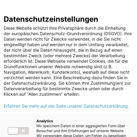
ENERGIE AG WEBSEITE
KARRIERE
BLOG
Datenschutzeinstellungen
0
Diese Website schützt Ihre Privatsphäre durch die Einhaltung
der europäischen Datenschutz-Grundverordnung (DSGVO). Ihre
Daten werden nicht für Zwecke verwendet, in die Sie nicht
eingewilligt haben und werden nur in dem Umfang verarbeitet,
MELDUNGEN
der nicht über die Daten hinausgeht, die in Bezug auf einen
Meldungen
Unternehmen
bestimmten Zweck (oder mehrere Zwecke) der Verarbeitung
Unternehmen
erforderlich ist. Diese Webseite verwendet Cookies, die für die
Grundfunktionen unserer Website notwendig sind (z.B.
Karriere-News
Text
Bilder
Videos
Audios
Navigation, Warenkorb, Kundenkonto), weshalb auf diese nicht
verzichtet werden kann. Eine Beschreibung dazu finden Sie in
Kunst und Kultur
der Datenschutzerklärung. Sie können Ihre Zustimmung(en) zur
Meldung vom 10.06.2024
Datenverarbeitung für bestimmte Zwecke unten oder durch
Sportfamilie
Energie AG: Sonne,
Klicken auf "Allen zustimmen" erteilen.
ad-hoc Mitteilungen
Erfahren Sie mehr auf der Seite unserer Datenschutzerklärung.
Wind und Wasser als
Strom
Hauptdarsteller in
Kraftwerke
Analytics
Wir speichern Daten in einer aggregierten Form über
Versorgungsnetz
neuen Spots
Besucher und ihre Erfahrungen auf unserer Website.
Wir verwenden diese Daten, um Fehler zu beseitigen