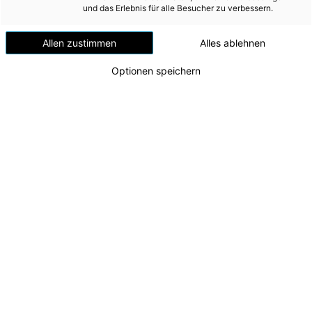
Versorgungssicherheit
und das Erlebnis für alle Besucher zu verbessern.
Erdgas
Allen zustimmen
Alles ablehnen
Telekommunikation
Optionen speichern
Mobilität
Wärme
Wasser
Wohnbau
Umwelt (vormals: Entsorgung)
MEDIA
Spatenstich KW Traunfall
v.l.n.r. Leon Pojer (1. Lehrjahr), Marlene Hufnagl (1.
INVESTOR RELATIONS
Lehrjahr), AR-Vorsitzender Markus Achleitner, CTO
Alexander Kirchner, Sandra Krainz (1. Lehrjahr)
AD-HOC MITTEILUNGEN
Zu dieser Meldung gibt es:
3 Bilder
ÜBER UNS
Die Energie AG setzt ihren Kurs in Richtung
KONTAKT