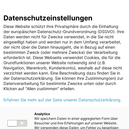
ENERGIE AG WEBSEITE
KARRIERE
BLOG
Datenschutzeinstellungen
0
Diese Website schützt Ihre Privatsphäre durch die Einhaltung
der europäischen Datenschutz-Grundverordnung (DSGVO). Ihre
Daten werden nicht für Zwecke verwendet, in die Sie nicht
eingewilligt haben und werden nur in dem Umfang verarbeitet,
MELDUNGEN
der nicht über die Daten hinausgeht, die in Bezug auf einen
Meldungen
Unternehmen
bestimmten Zweck (oder mehrere Zwecke) der Verarbeitung
Unternehmen
erforderlich ist. Diese Webseite verwendet Cookies, die für die
Grundfunktionen unserer Website notwendig sind (z.B.
Karriere-News
Text
Bilder
Navigation, Warenkorb, Kundenkonto), weshalb auf diese nicht
verzichtet werden kann. Eine Beschreibung dazu finden Sie in
Kunst und Kultur
der Datenschutzerklärung. Sie können Ihre Zustimmung(en) zur
Meldung vom 23.06.2025
Datenverarbeitung für bestimmte Zwecke unten oder durch
Sportfamilie
Energie AG: Spatenstich
Klicken auf "Allen zustimmen" erteilen.
ad-hoc Mitteilungen
Erfahren Sie mehr auf der Seite unserer Datenschutzerklärung.
für Neubau des
Strom
Laufwasserkraftwerks
Kraftwerke
Analytics
Wir speichern Daten in einer aggregierten Form über
Versorgungsnetz
Traunfall
Besucher und ihre Erfahrungen auf unserer Website.
Wir verwenden diese Daten, um Fehler zu beseitigen