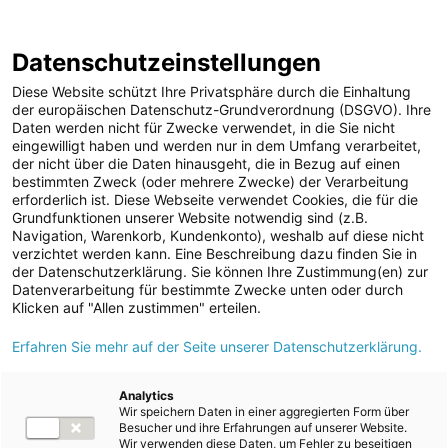
ENERGIE AG WEBSEITE
KARRIERE
BLOG
Datenschutzeinstellungen
0
Diese Website schützt Ihre Privatsphäre durch die Einhaltung
der europäischen Datenschutz-Grundverordnung (DSGVO). Ihre
Daten werden nicht für Zwecke verwendet, in die Sie nicht
eingewilligt haben und werden nur in dem Umfang verarbeitet,
MELDUNGEN
der nicht über die Daten hinausgeht, die in Bezug auf einen
Meldungen
Unternehmen
bestimmten Zweck (oder mehrere Zwecke) der Verarbeitung
Unternehmen
erforderlich ist. Diese Webseite verwendet Cookies, die für die
Grundfunktionen unserer Website notwendig sind (z.B.
Karriere-News
Text
Bilder
Navigation, Warenkorb, Kundenkonto), weshalb auf diese nicht
verzichtet werden kann. Eine Beschreibung dazu finden Sie in
Kunst und Kultur
der Datenschutzerklärung. Sie können Ihre Zustimmung(en) zur
Meldung vom 23.06.2025
Datenverarbeitung für bestimmte Zwecke unten oder durch
Sportfamilie
Energie AG: Spatenstich
Klicken auf "Allen zustimmen" erteilen.
ad-hoc Mitteilungen
Erfahren Sie mehr auf der Seite unserer Datenschutzerklärung.
für Neubau des
Strom
Laufwasserkraftwerks
Kraftwerke
Analytics
Wir speichern Daten in einer aggregierten Form über
Versorgungsnetz
Traunfall
Besucher und ihre Erfahrungen auf unserer Website.
Wir verwenden diese Daten, um Fehler zu beseitigen