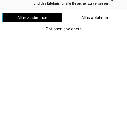
Versorgungssicherheit
und das Erlebnis für alle Besucher zu verbessern.
Erdgas
Allen zustimmen
Alles ablehnen
Telekommunikation
Optionen speichern
Mobilität
Wärme
Wasser
Wohnbau
Umwelt (vormals: Entsorgung)
MEDIA
Spatenstich KW Traunfall
v.l.n.r. Leon Pojer (1. Lehrjahr), Marlene Hufnagl (1.
INVESTOR RELATIONS
Lehrjahr), AR-Vorsitzender Markus Achleitner, CTO
Alexander Kirchner, Sandra Krainz (1. Lehrjahr)
AD-HOC MITTEILUNGEN
Zu dieser Meldung gibt es:
3 Bilder
ÜBER UNS
Die Energie AG setzt ihren Kurs in Richtung
KONTAKT