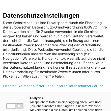
ENERGIE AG WEBSEITE
KARRIERE
BLOG
Datenschutzeinstellungen
0
Diese Website schützt Ihre Privatsphäre durch die Einhaltung
der europäischen Datenschutz-Grundverordnung (DSGVO). Ihre
Daten werden nicht für Zwecke verwendet, in die Sie nicht
eingewilligt haben und werden nur in dem Umfang verarbeitet,
MELDUNGEN
der nicht über die Daten hinausgeht, die in Bezug auf einen
Meldungen
Unternehmen
bestimmten Zweck (oder mehrere Zwecke) der Verarbeitung
Unternehmen
erforderlich ist. Diese Webseite verwendet Cookies, die für die
Grundfunktionen unserer Website notwendig sind (z.B.
Karriere-News
Text
Bilder
Navigation, Warenkorb, Kundenkonto), weshalb auf diese nicht
verzichtet werden kann. Eine Beschreibung dazu finden Sie in
Kunst und Kultur
der Datenschutzerklärung. Sie können Ihre Zustimmung(en) zur
Meldung vom 31.05.2026
Datenverarbeitung für bestimmte Zwecke unten oder durch
Sportfamilie
Energie AG Sportfamilie
Klicken auf "Allen zustimmen" erteilen.
ad-hoc Mitteilungen
Erfahren Sie mehr auf der Seite unserer Datenschutzerklärung.
im Rennmodus
Strom
Kraftwerke
Analytics
Wir speichern Daten in einer aggregierten Form über
Versorgungsnetz
Besucher und ihre Erfahrungen auf unserer Website.
Wir verwenden diese Daten, um Fehler zu beseitigen