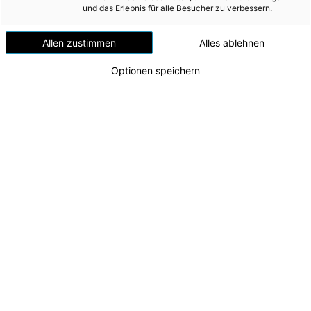
Versorgungssicherheit
und das Erlebnis für alle Besucher zu verbessern.
Erdgas
Allen zustimmen
Alles ablehnen
Telekommunikation
Optionen speichern
Mobilität
Wärme
Wasser
Wohnbau
Energie AG Sportfamilie im Rennmodus
Zu dieser Meldung gibt es:
3 Bilder
Umwelt (vormals: Entsorgung)
MEDIA
Die nachhaltige Unterstützung oberösterreichischer
Sportlerinnen und Sportler hat in der Energie AG seit
INVESTOR RELATIONS
vielen Jahren einen hohen Stellenwert. Seit
mittlerweile über 25 Jahren begleitet das einzigartige
AD-HOC MITTEILUNGEN
Förderprogramm „Energie AG Sportfamilie“ Talente
und Spitzensportler:innen aus Oberösterreich auf
ÜBER UNS
ihrem Weg. Insgesamt haben bereits 45 Athlet:innen
das Programm durchlaufen, aktuell zählt die
KONTAKT