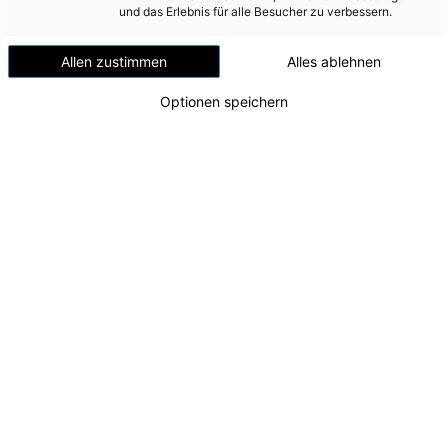
Versorgungssicherheit
und das Erlebnis für alle Besucher zu verbessern.
Erdgas
Allen zustimmen
Alles ablehnen
Telekommunikation
Optionen speichern
Mobilität
Wärme
Wasser
Wohnbau
Energie AG Sportfamilie im Rennmodus
Zu dieser Meldung gibt es:
3 Bilder
Umwelt (vormals: Entsorgung)
MEDIA
Die nachhaltige Unterstützung oberösterreichischer
Sportlerinnen und Sportler hat in der Energie AG seit
INVESTOR RELATIONS
vielen Jahren einen hohen Stellenwert. Seit
mittlerweile über 25 Jahren begleitet das einzigartige
AD-HOC MITTEILUNGEN
Förderprogramm „Energie AG Sportfamilie“ Talente
und Spitzensportler:innen aus Oberösterreich auf
ÜBER UNS
ihrem Weg. Insgesamt haben bereits 45 Athlet:innen
das Programm durchlaufen, aktuell zählt die
KONTAKT