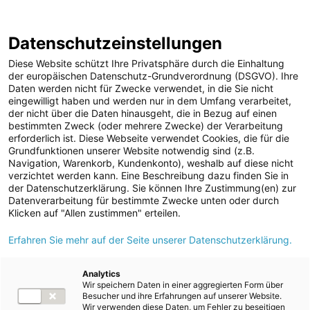
ENERGIE AG WEBSEITE
KARRIERE
BLOG
Datenschutzeinstellungen
0
Diese Website schützt Ihre Privatsphäre durch die Einhaltung
der europäischen Datenschutz-Grundverordnung (DSGVO). Ihre
Daten werden nicht für Zwecke verwendet, in die Sie nicht
eingewilligt haben und werden nur in dem Umfang verarbeitet,
MELDUNGEN
der nicht über die Daten hinausgeht, die in Bezug auf einen
Meldungen
Unternehmen
bestimmten Zweck (oder mehrere Zwecke) der Verarbeitung
Unternehmen
erforderlich ist. Diese Webseite verwendet Cookies, die für die
Grundfunktionen unserer Website notwendig sind (z.B.
Karriere-News
Text
Bilder
Navigation, Warenkorb, Kundenkonto), weshalb auf diese nicht
verzichtet werden kann. Eine Beschreibung dazu finden Sie in
Kunst und Kultur
der Datenschutzerklärung. Sie können Ihre Zustimmung(en) zur
Meldung vom 11.02.2024
Datenverarbeitung für bestimmte Zwecke unten oder durch
Sportfamilie
Energie AG treibt E-
Klicken auf "Allen zustimmen" erteilen.
ad-hoc Mitteilungen
Erfahren Sie mehr auf der Seite unserer Datenschutzerklärung.
Mobilität mit
Strom
Vorzeigeprojekten in
Kraftwerke
Analytics
Wir speichern Daten in einer aggregierten Form über
Versorgungsnetz
ganz Oberösterreich
Besucher und ihre Erfahrungen auf unserer Website.
Wir verwenden diese Daten, um Fehler zu beseitigen