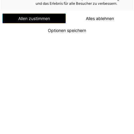
Versorgungssicherheit
und das Erlebnis für alle Besucher zu verbessern.
voran
Erdgas
Allen zustimmen
Alles ablehnen
Telekommunikation
Optionen speichern
Mobilität
Wärme
Wasser
Wohnbau
Umwelt (vormals: Entsorgung)
MEDIA
INVESTOR RELATIONS
E-Mobilität Wohnbau
Die Energie AG treibt E-Mobilität mit
AD-HOC MITTEILUNGEN
Vorzeigeprojekten in ganz Oberösterreich voran.
Zu dieser Meldung gibt es:
1 Bild
ÜBER UNS
KONTAKT
Die Energie AG setzt ihren Kurs als Schrittmacherin