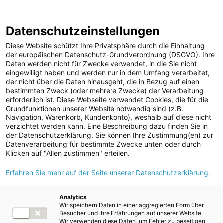
ENERGIE AG WEBSEITE
KARRIERE
BLOG
Datenschutzeinstellungen
0
Diese Website schützt Ihre Privatsphäre durch die Einhaltung
der europäischen Datenschutz-Grundverordnung (DSGVO). Ihre
Daten werden nicht für Zwecke verwendet, in die Sie nicht
eingewilligt haben und werden nur in dem Umfang verarbeitet,
MELDUNGEN
der nicht über die Daten hinausgeht, die in Bezug auf einen
Meldungen
Unternehmen
bestimmten Zweck (oder mehrere Zwecke) der Verarbeitung
Unternehmen
erforderlich ist. Diese Webseite verwendet Cookies, die für die
Grundfunktionen unserer Website notwendig sind (z.B.
Karriere-News
Text
Bilder
Navigation, Warenkorb, Kundenkonto), weshalb auf diese nicht
verzichtet werden kann. Eine Beschreibung dazu finden Sie in
Kunst und Kultur
der Datenschutzerklärung. Sie können Ihre Zustimmung(en) zur
Meldung vom 22.01.2026
Datenverarbeitung für bestimmte Zwecke unten oder durch
Sportfamilie
Energie AG:
Klicken auf "Allen zustimmen" erteilen.
ad-hoc Mitteilungen
Erfahren Sie mehr auf der Seite unserer Datenschutzerklärung.
Tunnelanschlag für
Strom
Neubau des Kraftwerks
Kraftwerke
Analytics
Wir speichern Daten in einer aggregierten Form über
Versorgungsnetz
Traunfall erfolgt
Besucher und ihre Erfahrungen auf unserer Website.
Wir verwenden diese Daten, um Fehler zu beseitigen