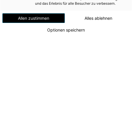
Versorgungssicherheit
und das Erlebnis für alle Besucher zu verbessern.
Erdgas
Allen zustimmen
Alles ablehnen
Telekommunikation
Optionen speichern
Mobilität
Wärme
Wasser
Wohnbau
Umwelt (vormals: Entsorgung)
Energie AG Umwelt Service: E-LKW im
Alltagseinsatz
MEDIA
Am Bild: LKW-Fahrer Johann Maringer (Energie AG
Umwelt Service)
INVESTOR RELATIONS
Zu dieser Meldung gibt es:
1 Bild
AD-HOC MITTEILUNGEN
Vor mehr als einem Jahr hat die Energie AG Umwelt
ÜBER UNS
Service ihren ersten elektrischen LKW in Betrieb
genommen und kann nun auf eine eindrucksvolle
KONTAKT