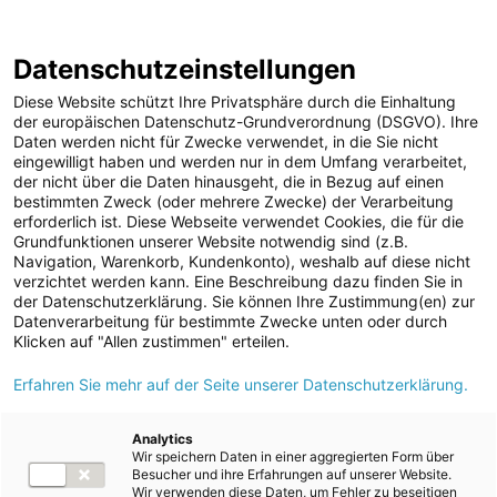
ENERGIE AG WEBSEITE
KARRIERE
BLOG
Datenschutzeinstellungen
0
Diese Website schützt Ihre Privatsphäre durch die Einhaltung
der europäischen Datenschutz-Grundverordnung (DSGVO). Ihre
Daten werden nicht für Zwecke verwendet, in die Sie nicht
eingewilligt haben und werden nur in dem Umfang verarbeitet,
MELDUNGEN
der nicht über die Daten hinausgeht, die in Bezug auf einen
Meldungen
Unternehmen
bestimmten Zweck (oder mehrere Zwecke) der Verarbeitung
Unternehmen
erforderlich ist. Diese Webseite verwendet Cookies, die für die
Grundfunktionen unserer Website notwendig sind (z.B.
Karriere-News
Text
Bilder
Navigation, Warenkorb, Kundenkonto), weshalb auf diese nicht
verzichtet werden kann. Eine Beschreibung dazu finden Sie in
Kunst und Kultur
der Datenschutzerklärung. Sie können Ihre Zustimmung(en) zur
Meldung vom 26.12.2025
Datenverarbeitung für bestimmte Zwecke unten oder durch
Sportfamilie
Energie AG Umwelt
Klicken auf "Allen zustimmen" erteilen.
ad-hoc Mitteilungen
Erfahren Sie mehr auf der Seite unserer Datenschutzerklärung.
Service: E-LKW im
Strom
Alltagseinsatz
Kraftwerke
Analytics
Wir speichern Daten in einer aggregierten Form über
Versorgungsnetz
Besucher und ihre Erfahrungen auf unserer Website.
Wir verwenden diese Daten, um Fehler zu beseitigen