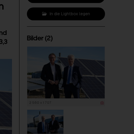
n
In die Lightbox legen
und
Bilder (2)
3,3
2 560 x 1 707