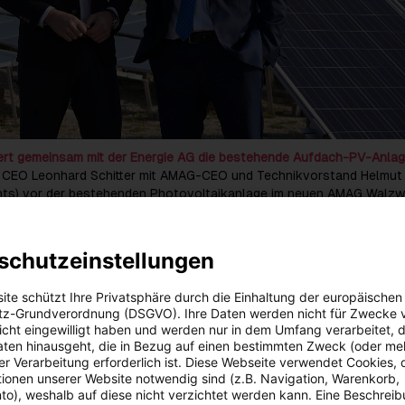
rt gemeinsam mit der Energie AG die bestehende Aufdach-PV-Anla
 CEO Leonhard Schitter mit AMAG-CEO und Technikvorstand Helmut
hts) vor der bestehenden Photovoltaikanlage im neuen AMAG Walzw
in Ranshofen
Zu dieser Meldung gibt es:
2 Bilder
schutzeinstellungen
erösterreich setzt ihre Offensive bei Sonnenstrom konsequent for
ite schützt Ihre Privatsphäre durch die Einhaltung der europäischen
 von PV-Contracting-Anlagen auf sechs Hallen beim AMAG-Standor
z-Grundverordnung (DSGVO). Ihre Daten werden nicht für Zwecke 
rtel wurde die bestehende Aufdach-PV-Anlage auf eine Gesamtfl
 nicht eingewilligt haben und werden nur in dem Umfang verarbeitet, d
ratmeter nahezu verdoppelt. Mit den Bauarbeiten wurde im Juli 
aten hinausgeht, die in Bezug auf einen bestimmten Zweck (oder me
h konnte die Inbetriebnahme erfolgen. Damit ist sie österreichweit 
r Verarbeitung erforderlich ist. Diese Webseite verwendet Cookies, d
ufdach-PV-Anlage.
ionen unserer Website notwendig sind (z.B. Navigation, Warenkorb,
o), weshalb auf diese nicht verzichtet werden kann. Eine Beschrei