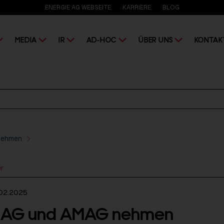
ENERGIE AG WEBSEITE
KARRIERE
BLOG
MEDIA
IR
AD-HOC
ÜBER UNS
KONTAK
nehmen
er
02.2025
e AG und AMAG nehmen