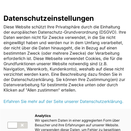
ENERGIE AG WEBSEITE
KARRIERE
BLOG
Datenschutzeinstellungen
0
Diese Website schützt Ihre Privatsphäre durch die Einhaltung
der europäischen Datenschutz-Grundverordnung (DSGVO). Ihre
Daten werden nicht für Zwecke verwendet, in die Sie nicht
eingewilligt haben und werden nur in dem Umfang verarbeitet,
MELDUNGEN
der nicht über die Daten hinausgeht, die in Bezug auf einen
Meldungen
Unternehmen
bestimmten Zweck (oder mehrere Zwecke) der Verarbeitung
Unternehmen
erforderlich ist. Diese Webseite verwendet Cookies, die für die
Grundfunktionen unserer Website notwendig sind (z.B.
Karriere-News
Text
Bilder
Navigation, Warenkorb, Kundenkonto), weshalb auf diese nicht
verzichtet werden kann. Eine Beschreibung dazu finden Sie in
Kunst und Kultur
der Datenschutzerklärung. Sie können Ihre Zustimmung(en) zur
Meldung vom 11.04.2025
Datenverarbeitung für bestimmte Zwecke unten oder durch
Sportfamilie
Energie AG und EWS
Klicken auf "Allen zustimmen" erteilen.
ad-hoc Mitteilungen
Erfahren Sie mehr auf der Seite unserer Datenschutzerklärung.
aus Munderfing nehmen
Strom
die größte Agri-PV-
Kraftwerke
Analytics
Wir speichern Daten in einer aggregierten Form über
Versorgungsnetz
Anlage für Grün- und
Besucher und ihre Erfahrungen auf unserer Website.
Wir verwenden diese Daten, um Fehler zu beseitigen