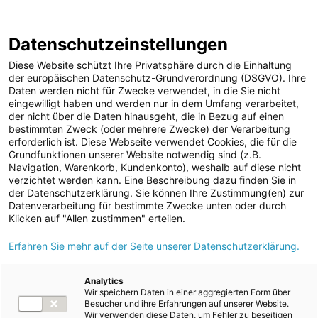
ENERGIE AG WEBSEITE
KARRIERE
BLOG
Datenschutzeinstellungen
0
Diese Website schützt Ihre Privatsphäre durch die Einhaltung
der europäischen Datenschutz-Grundverordnung (DSGVO). Ihre
Daten werden nicht für Zwecke verwendet, in die Sie nicht
eingewilligt haben und werden nur in dem Umfang verarbeitet,
MELDUNGEN
der nicht über die Daten hinausgeht, die in Bezug auf einen
Meldungen
Kraftwerke
Photovoltaik
bestimmten Zweck (oder mehrere Zwecke) der Verarbeitung
Unternehmen
erforderlich ist. Diese Webseite verwendet Cookies, die für die
Grundfunktionen unserer Website notwendig sind (z.B.
ad-hoc Mitteilungen
Text
Bilder
Navigation, Warenkorb, Kundenkonto), weshalb auf diese nicht
verzichtet werden kann. Eine Beschreibung dazu finden Sie in
Strom
der Datenschutzerklärung. Sie können Ihre Zustimmung(en) zur
Meldung vom 11.04.2025
Datenverarbeitung für bestimmte Zwecke unten oder durch
Kraftwerke
Energie AG und EWS
Klicken auf "Allen zustimmen" erteilen.
Wasserkraft
Erfahren Sie mehr auf der Seite unserer Datenschutzerklärung.
aus Munderfing nehmen
Wärmekraft
die größte Agri-PV-
Photovoltaik
Analytics
Wir speichern Daten in einer aggregierten Form über
Speicherkraftwerke
Anlage für Grün- und
Besucher und ihre Erfahrungen auf unserer Website.
Wir verwenden diese Daten, um Fehler zu beseitigen