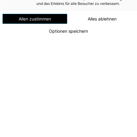
Windenergie
und das Erlebnis für alle Besucher zu verbessern.
Ackerland in
Versorgungsnetz
Oberösterreich in
Allen zustimmen
Alles ablehnen
Versorgungssicherheit
Betrieb
Optionen speichern
Erdgas
Telekommunikation
Saubere und leistbare Energie aus
Mobilität
Sonnenstrom bei geringstem
Wärme
Flächenverbrauch
Wasser
Wohnbau
Umwelt (vormals: Entsorgung)
MEDIA
INVESTOR RELATIONS
AD-HOC MITTEILUNGEN